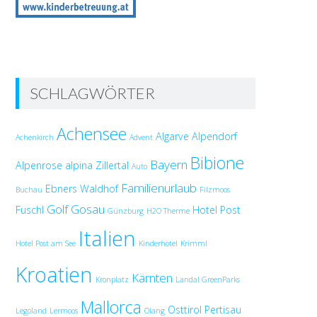
SCHLAGWÖRTER
Achensee
Algarve
Alpendorf
Achenkirch
Advent
Bibione
Bayern
Alpenrose
alpina Zillertal
Auto
Familienurlaub
Ebners Waldhof
Buchau
Filzmoos
Golf
Gosau
Fuschl
Hotel Post
Günzburg
H2O Therme
Italien
Hotel Post am See
Kinderhotel
Krimml
Kroatien
Kärnten
Kronplatz
Landal GreenParks
Mallorca
Osttirol
Pertisau
Legoland
Lermoos
Olang