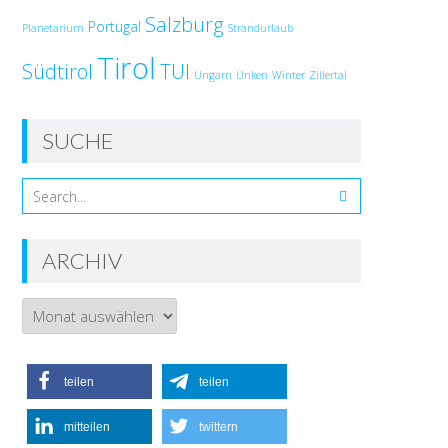
Salzburg
Portugal
Planetarium
Strandurlaub
Tirol
Südtirol
TUI
Ungarn
Unken
Winter
Zillertal
SUCHE
ARCHIV
Archiv
teilen
teilen
mitteilen
twittern