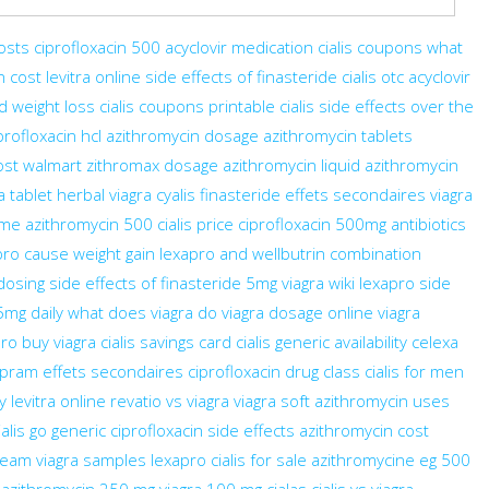
costs
ciprofloxacin 500
acyclovir medication
cialis coupons
what
n cost
levitra online
side effects of finasteride
cialis otc
acyclovir
d weight loss
cialis coupons printable
cialis side effects
over the
profloxacin hcl
azithromycin dosage
azithromycin tablets
ost walmart
zithromax dosage
azithromycin liquid
azithromycin
a tablet
herbal viagra
cyalis
finasteride effets secondaires
viagra
ame
azithromycin 500
cialis price
ciprofloxacin 500mg antibiotics
ro cause weight gain
lexapro and wellbutrin combination
 dosing
side effects of finasteride 5mg
viagra wiki
lexapro side
 5mg daily
what does viagra do
viagra dosage
online viagra
pro
buy viagra
cialis savings card
cialis generic availability
celexa
opram effets secondaires
ciprofloxacin drug class
cialis for men
y levitra online
revatio vs viagra
viagra soft
azithromycin uses
ialis go generic
ciprofloxacin side effects
azithromycin cost
cream
viagra samples
lexapro
cialis for sale
azithromycine eg 500