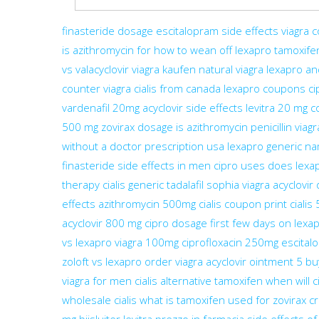
finasteride dosage
escitalopram side effects
viagra 
is azithromycin for
how to wean off lexapro
tamoxife
vs valacyclovir
viagra kaufen
natural viagra
lexapro an
counter viagra
cialis from canada
lexapro coupons
ci
vardenafil 20mg
acyclovir side effects
levitra 20 mg c
500 mg
zovirax dosage
is azithromycin penicillin
viagr
without a doctor prescription usa
lexapro generic n
finasteride side effects in men
cipro uses
does lexap
therapy
cialis generic tadalafil
sophia viagra
acyclovir
effects
azithromycin 500mg
cialis coupon print
cialis
acyclovir 800 mg
cipro dosage
first few days on lexa
vs lexapro
viagra 100mg
ciprofloxacin 250mg
escital
zoloft vs lexapro
order viagra
acyclovir ointment 5
bu
viagra for men
cialis alternative
tamoxifen
when will c
wholesale cialis
what is tamoxifen used for
zovirax 