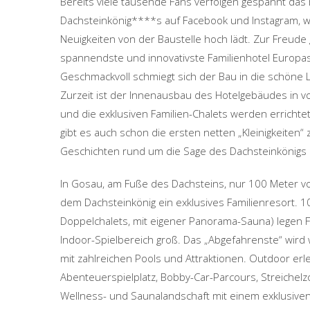
Bereits viele tausende Fans verfolgen gespannt das
Dachsteinkönig****s auf Facebook und Instagram, wo 
Neuigkeiten von der Baustelle hoch lädt. Zur Freude 
spannendste und innovativste Familienhotel Europa
Geschmackvoll schmiegt sich der Bau in die schöne 
Zurzeit ist der Innenausbau des Hotelgebäudes in v
und die exklusiven Familien-Chalets werden erricht
gibt es auch schon die ersten netten „Kleinigkeiten
Geschichten rund um die Sage des Dachsteinkönigs li
In Gosau, am Fuße des Dachsteins, nur 100 Meter vo
dem Dachsteinkönig ein exklusives Familienresort. 10
Doppelchalets, mit eigener Panorama-Sauna) legen 
Indoor-Spielbereich groß. Das „Abgefahrenste“ wird
mit zahlreichen Pools und Attraktionen. Outdoor erl
Abenteuerspielplatz, Bobby-Car-Parcours, Streichelz
Wellness- und Saunalandschaft mit einem exklusiven