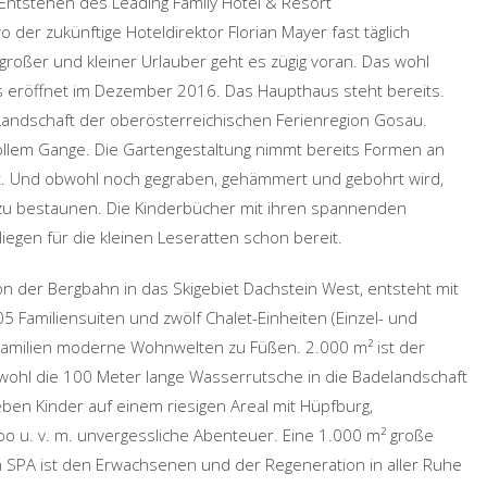
 Entstehen des Leading Family Hotel & Resort
der zukünftige Hoteldirektor Florian Mayer fast täglich
großer und kleiner Urlauber geht es zügig voran. Das wohl
s eröffnet im Dezember 2016. Das Haupthaus steht bereits.
Landschaft der oberösterreichischen Ferienregion Gosau.
ollem Gange. Die Gartengestaltung nimmt bereits Formen an
et. Und obwohl noch gegraben, gehämmert und gebohrt wird,
“ zu bestaunen. Die Kinderbücher mit ihren spannenden
egen für die kleinen Leseratten schon bereit.
n der Bergbahn in das Skigebiet Dachstein West, entsteht mit
5 Familiensuiten und zwölf Chalet-Einheiten (Einzel- und
Familien moderne Wohnwelten zu Füßen. 2.000 m² ist der
 wohl die 100 Meter lange Wasserrutsche in die Badelandschaft
eben Kinder auf einem riesigen Areal mit Hüpfburg,
oo u. v. m. unvergessliche Abenteuer. Eine 1.000 m² große
 SPA ist den Erwachsenen und der Regeneration in aller Ruhe