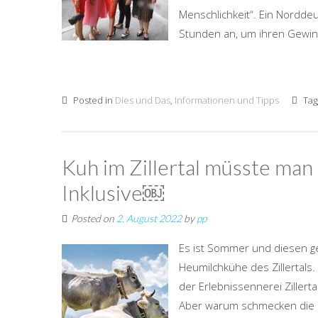
Menschlichkeit“. Ein Nordde
Stunden an, um ihren Gewinn
Posted in
Dies und Das
,
Informationen und Tipps
Tag
Kuh im Zillertal müsste man 
Inklusive￼
Posted on
2. August 2022
by
pp
Es ist Sommer und diesen ge
Heumilchkühe des Zillertals.
der Erlebnissennerei Ziller
Aber warum schmecken die H