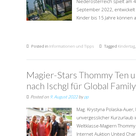
Niederösterreich spielt am 
September 2022, entwickelt 
Kinder bis 15 Jahre können a
Posted in
Informationen und Tipps
Tagged
Kindertag
Magier-Stars Thommy Ten un
nach Ischgl für Global Family
Posted on
9. August 2022
by
pp
Mag. Krystyna Polaska-Auer, 
unvergesslicher Kurzurlaub i
Weltklasse-Magiern Thommy T
Internet Auktion United Char