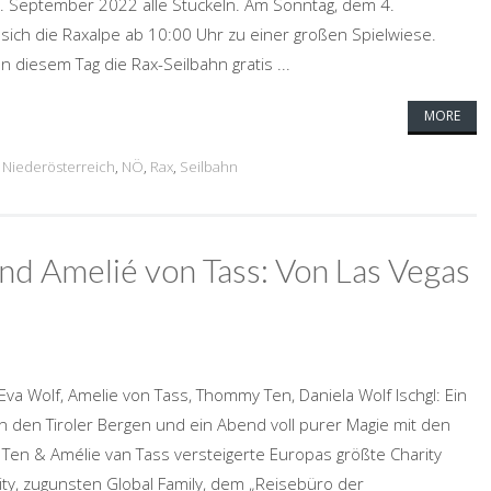
4. September 2022 alle Stückeln. Am Sonntag, dem 4.
sich die Raxalpe ab 10:00 Uhr zu einer großen Spielwiese.
n diesem Tag die Rax-Seilbahn gratis ...
MORE
,
Niederösterreich
,
NÖ
,
Rax
,
Seilbahn
d Amelié von Tass: Von Las Vegas
Eva Wolf, Amelie von Tass, Thommy Ten, Daniela Wolf Ischgl: Ein
n den Tiroler Bergen und ein Abend voll purer Magie mit den
en & Amélie van Tass versteigerte Europas größte Charity
ity, zugunsten Global Family, dem „Reisebüro der