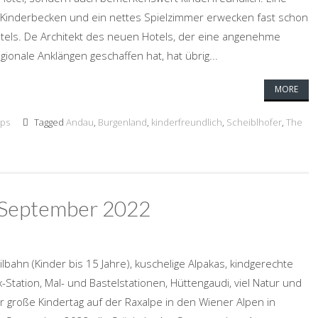
 Kinderbecken und ein nettes Spielzimmer erwecken fast schon
tels. De Architekt des neuen Hotels, der eine angenehme
onale Anklängen geschaffen hat, hat übrig...
MORE
pps
Tagged
Andau
,
Burgenland
,
kinderfreundlich
,
Scheiblhofer
,
The
. September 2022
ilbahn (Kinder bis 15 Jahre), kuschelige Alpakas, kindgerechte
-Station, Mal- und Bastelstationen, Hüttengaudi, viel Natur und
 große Kindertag auf der Raxalpe in den Wiener Alpen in