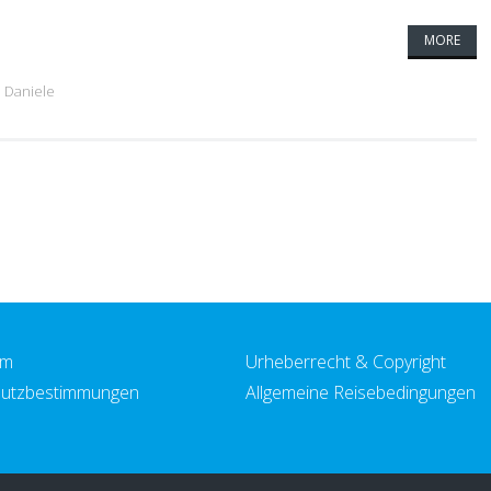
MORE
 Daniele
um
Urheberrecht & Copyright
utzbestimmungen
Allgemeine Reisebedingungen