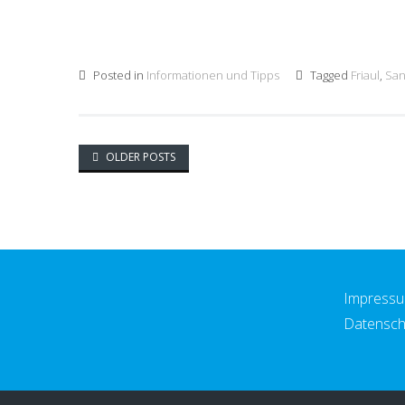
Posted in
Informationen und Tipps
Tagged
Friaul
,
San
Posts
OLDER POSTS
navigation
Impress
Datensch