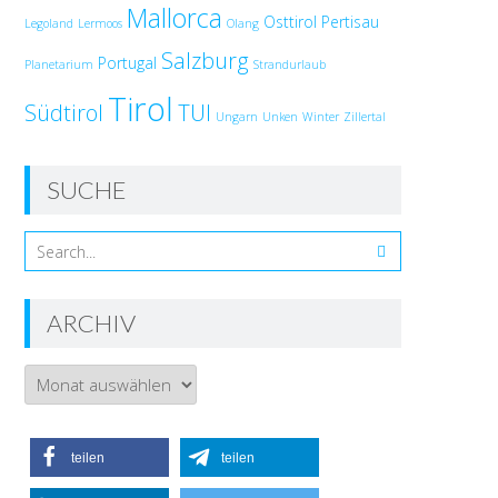
Mallorca
Osttirol
Pertisau
Legoland
Lermoos
Olang
Salzburg
Portugal
Planetarium
Strandurlaub
Tirol
Südtirol
TUI
Ungarn
Unken
Winter
Zillertal
SUCHE
ARCHIV
Archiv
teilen
teilen