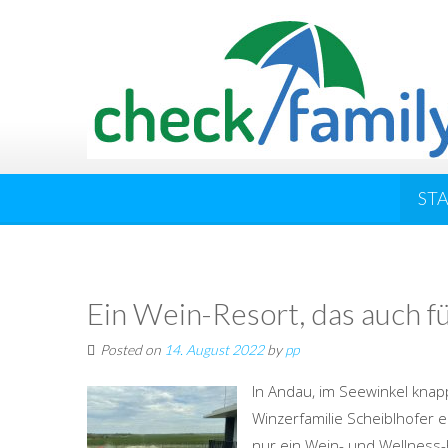
ST
Ein Wein-Resort, das auch für
Posted on
14. August 2022
by
pp
In Andau, im Seewinkel knapp
Winzerfamilie Scheiblhofer e
nur ein Wein- und Wellness-