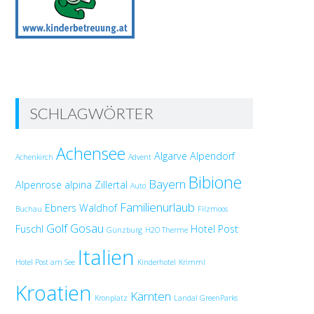
SCHLAGWÖRTER
Achensee
Algarve
Alpendorf
Achenkirch
Advent
Bibione
Bayern
Alpenrose
alpina Zillertal
Auto
Familienurlaub
Ebners Waldhof
Buchau
Filzmoos
Golf
Gosau
Fuschl
Hotel Post
Günzburg
H2O Therme
Italien
Hotel Post am See
Kinderhotel
Krimml
Kroatien
Kärnten
Kronplatz
Landal GreenParks