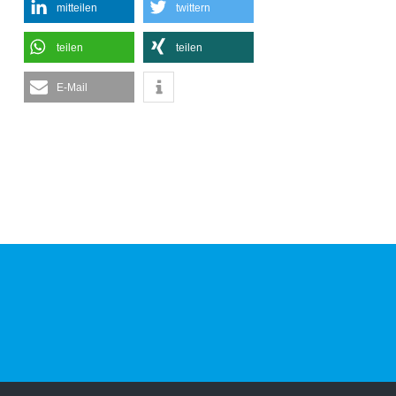
mitteilen
twittern
teilen
teilen
E-Mail