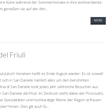
unsere Kühe während der Sommermonate in ihre wohlverdiente
t genießen sie auf der Alm...
MORE
el Friuli
ul-Julisch Venetien heißt es Ende August wieder: Es ist soweit!
t sich in San Daniele nämlich alles um den berühmten
ria di San Daniele lockt jedes Jahr zahlreiche Besucher aus
 San Daniele del Friuli. Im Zentrum steht dabei der Prosciutto,
he Spezialitäten und hochkarätige Weine der Region erfreuen
r*innen. Dies gilt auch fü...