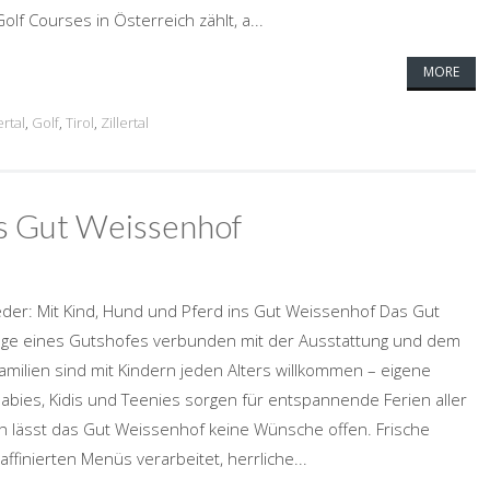
lf Courses in Österreich zählt, a...
MORE
ertal
,
Golf
,
Tirol
,
Zillertal
ns Gut Weissenhof
lieder: Mit Kind, Hund und Pferd ins Gut Weissenhof Das Gut
züge eines Gutshofes verbunden mit der Ausstattung und dem
amilien sind mit Kindern jeden Alters willkommen – eigene
ies, Kidis und Teenies sorgen für entspannende Ferien aller
sch lässt das Gut Weissenhof keine Wünsche offen. Frische
ffinierten Menüs verarbeitet, herrliche...