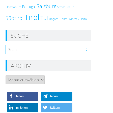
Salzburg
Portugal
Planetarium
Strandurlaub
Tirol
Südtirol
TUI
Ungarn
Unken
Winter
Zillertal
SUCHE
ARCHIV
Archiv
teilen
teilen
mitteilen
twittern