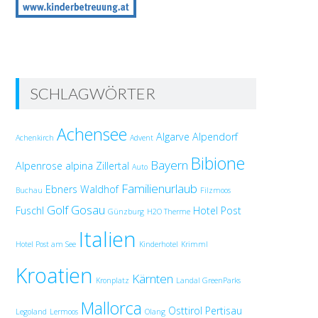
SCHLAGWÖRTER
Achensee
Algarve
Alpendorf
Achenkirch
Advent
Bibione
Bayern
Alpenrose
alpina Zillertal
Auto
Familienurlaub
Ebners Waldhof
Buchau
Filzmoos
Golf
Gosau
Fuschl
Hotel Post
Günzburg
H2O Therme
Italien
Hotel Post am See
Kinderhotel
Krimml
Kroatien
Kärnten
Kronplatz
Landal GreenParks
Mallorca
Osttirol
Pertisau
Legoland
Lermoos
Olang