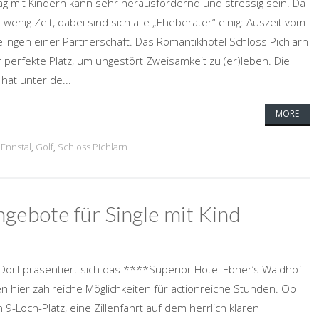
lltag mit Kindern kann sehr herausfordernd und stressig sein. Da
 wenig Zeit, dabei sind sich alle „Eheberater“ einig: Auszeit vom
 Gelingen einer Partnerschaft. Das Romantikhotel Schloss Pichlarn
er perfekte Platz, um ungestört Zweisamkeit zu (er)leben. Die
hat unter de...
MORE
 Ennstal
,
Golf
,
Schloss Pichlarn
ngebote für Single mit Kind
 Dorf präsentiert sich das ****Superior Hotel Ebner’s Waldhof
en hier zahlreiche Möglichkeiten für actionreiche Stunden. Ob
-Loch-Platz, eine Zillenfahrt auf dem herrlich klaren