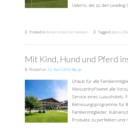
Uderns, die zu den Leading Go
Posted in
Beste Hotels für Familien
Tagged
alpina Zill
Mit Kind, Hund und Pferd i
Posted on
12. April 2016
by
pp
Urlaub für alle Familienmitg
Weissenhof bietet alle Vor
Service eines Luxushotels. F
Betreuungsprogramme für Bab
Familienmitglieder. Kulinari
Produkte zu perfekten und ra