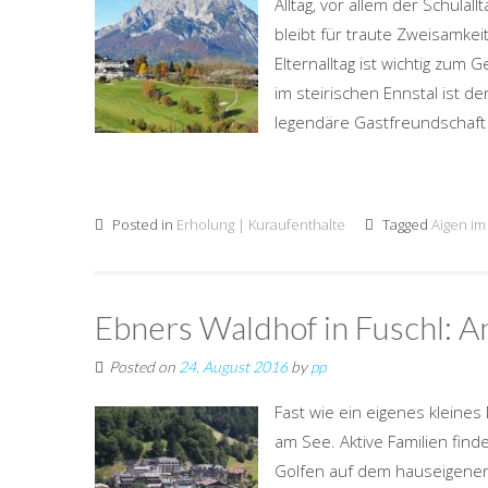
Alltag, vor allem der Schula
bleibt für traute Zweisamkeit
Elternalltag ist wichtig zum
im steirischen Ennstal ist d
legendäre Gastfreundschaft 
Posted in
Erholung | Kuraufenthalte
Tagged
Aigen im
Ebners Waldhof in Fuschl: A
Posted on
24. August 2016
by
pp
Fast wie ein eigenes kleines
am See. Aktive Familien find
Golfen auf dem hauseigenen 9