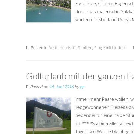
Fuschlsee, sich am Bogensch
durch das malerische Salzka
warten die Shetland-Ponys M
Posted in
Beste Hotels für Familien
,
Single mit Kindern
Golfurlaub mit der ganzen Fam
Posted on
15. Juni 2016
by
pp
Immer mehr Paare wollen, wen
liebgewonnenen Freizeitaktivi
nebenbei für eine halbe Stun
im ****S alpina zillertal re
Tagen pro Woche bleibt genü