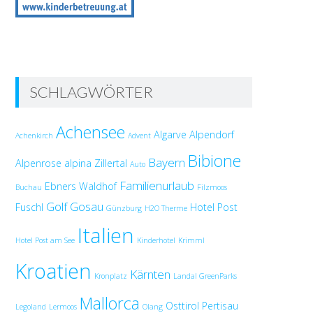
SCHLAGWÖRTER
Achensee
Algarve
Alpendorf
Achenkirch
Advent
Bibione
Bayern
Alpenrose
alpina Zillertal
Auto
Familienurlaub
Ebners Waldhof
Buchau
Filzmoos
Golf
Gosau
Fuschl
Hotel Post
Günzburg
H2O Therme
Italien
Hotel Post am See
Kinderhotel
Krimml
Kroatien
Kärnten
Kronplatz
Landal GreenParks
Mallorca
Osttirol
Pertisau
Legoland
Lermoos
Olang