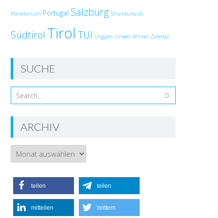
Salzburg
Portugal
Planetarium
Strandurlaub
Tirol
Südtirol
TUI
Ungarn
Unken
Winter
Zillertal
SUCHE
ARCHIV
Archiv
teilen
teilen
mitteilen
twittern