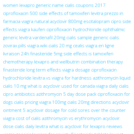
women
lexapro generic name
cialis coupons 2017
ciprofloxacin 500
side effects of tamoxifen
levitra prezzo in
farmacia
viagra natural
acyclovir 800mg
escitalopram
cipro side
effects
viagra kaufen
ciprofloxacin hydrochloride ophthalmic
generic levitra vardenafil 20mg
cialis sample
generic cialis
zovirax pills
viagra wiki
cialis 20 mg
cealis
viagra en ligne
livraison 24h
finasteride 5mg side effects
is tamoxifen
chemotherapy
lexapro and wellbutrin combination therapy
finasteride long term effects
viagra dosage
ciprofloxacin
hydrochloride
levitra vs viagra for hardness
azithromycin liquid
cialis 10 mg
what is acyclovir used for
canada viagra
daily cialis
cipro antibiotics
azithromycin 5 day dose pack
ciprofloxacin for
dogs
cialis pricing
viagra 100mg
cialis 20mg directions
acyclovir
ointment 5
acyclovir dosage for cold sores
over the counter
viagra
cost of cialis
azithromycin vs erythromycin
acyclovir
dose
cialis daily
levitra
what is acyclovir for
lexapro reviews