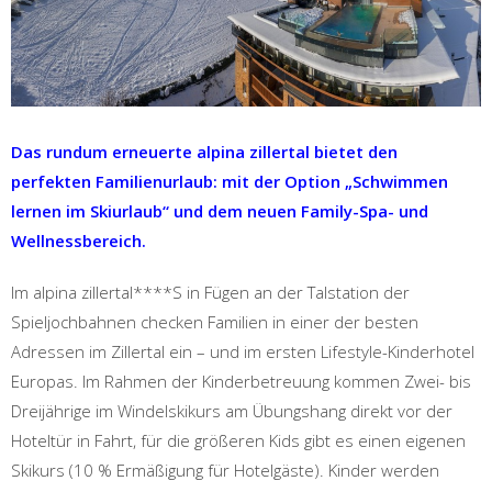
Das rundum erneuerte alpina zillertal bietet den
perfekten Familienurlaub: mit der Option „Schwimmen
lernen im Skiurlaub“ und dem neuen Family-Spa- und
Wellnessbereich.
Im alpina zillertal****S in Fügen an der Talstation der
Spieljochbahnen checken Familien in einer der besten
Adressen im Zillertal ein – und im ersten Lifestyle-Kinderhotel
Europas. Im Rahmen der Kinderbetreuung kommen Zwei- bis
Dreijährige im Windelskikurs am Übungshang direkt vor der
Hoteltür in Fahrt, für die größeren Kids gibt es einen eigenen
Skikurs (10 % Ermäßigung für Hotelgäste). Kinder werden