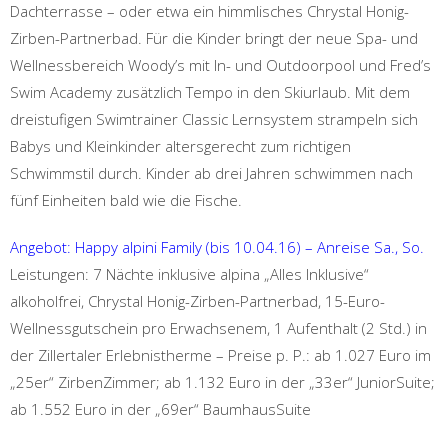
Dachterrasse – oder etwa ein himmlisches Chrystal Honig-
Zirben-Partnerbad. Für die Kinder bringt der neue Spa- und
Wellnessbereich Woody’s mit In- und Outdoorpool und Fred’s
Swim Academy zusätzlich Tempo in den Skiurlaub. Mit dem
dreistufigen Swimtrainer Classic Lernsystem strampeln sich
Babys und Kleinkinder altersgerecht zum richtigen
Schwimmstil durch. Kinder ab drei Jahren schwimmen nach
fünf Einheiten bald wie die Fische.
Angebot: Happy alpini Family (bis 10.04.16) – Anreise Sa., So.
Leistungen: 7 Nächte inklusive alpina „Alles Inklusive“
alkoholfrei, Chrystal Honig-Zirben-Partnerbad, 15-Euro-
Wellnessgutschein pro Erwachsenem, 1 Aufenthalt (2 Std.) in
der Zillertaler Erlebnistherme – Preise p. P.: ab 1.027 Euro im
„25er“ ZirbenZimmer; ab 1.132 Euro in der „33er“ JuniorSuite;
ab 1.552 Euro in der „69er“ BaumhausSuite