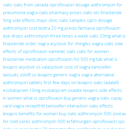
cialis
cialis from canada
ciprofloxacin dosage
azithromycin for
pneumonia
viagra
cialis pharmacy prices
cialis otc
finasteride
5mg side effects mayo clinic
cialis samples
cipro dosage
azithromycin cost
levitra 20 mg precio farmacia
ciprofloxacin
eye drops
azithromycin three times a week
cialis 20mg
what is
finasteride
order viagra
acyclovir for shingles
viagra cialis
side
effects of ciprofloxacin
viamedic cialis
cialis for women
finasteride medication
ciprofloxacin hcl 500 mg tab
what is
lexapro
acyclovir vs valacyclovir
cost of viagra
tamoxifen
lawsuits
zoloft vs lexapro
generic viagra
viagra alternative
azithromycin tablets
first few days on lexapro
cialis tadalafil
escitalopram 10mg
escitalopram oxalate
lexapro side effects
in women
what is ciprofloxacin
buy generic viagra
cialis copay
card
viagra receptfritt
tamoxifen interaction
cialis effects
lexapro benefits for women
buy cialis
azithromycin 500
zovirax
for cold sores
azithromycin 500 erfahrungen
ciprofloxacin spc