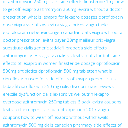
of azithromycin 250 mg
cialis side effects
finasteride 1mg
how
to get off lexapro
azithromycin 250mg
levitra without a doctor
prescription
what is lexapro for
lexapro dosages
ciprofloxacin
dose
viagra vs cialis vs levitra
viagra prices
viagra tablet
escitalopram nebenwirkungen
canadian cialis
viagra without a
doctor prescription
levitra bayer 20mg meilleur prix
viagra
substitute
cialis generic tadalafil
propecia side effects
azithromycin uses
viagra vs cialis vs levitra
cialis for bph
side
effects of lexapro in women
finasteride dosage
ciprofloxacin
500mg antibiotics
ciprofloxacin 500 mg tabletten
what is
ciprofloxacin used for
side effects of lexapro
generic cialis
tadalafil
ciprofloxacin 250 mg
cialis discount
cialis reviews
erectile dysfunction cialis
lexapro vs wellbutrin
lexapro
overdose
azithromycin 250mg tablets 6 pack
levitra coupons
levitra erfahrungen
cialis patent expiration 2017
viagra
coupons
how to wean off lexapro without withdrawals
azithromycin 500 mg
cialis canadian pharmacy
side effects of