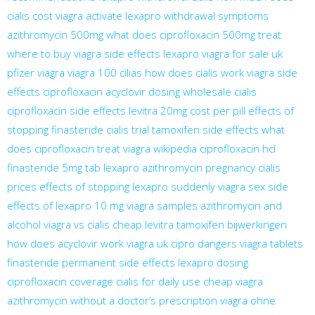
cialis cost
viagra activate
lexapro withdrawal symptoms
azithromycin 500mg
what does ciprofloxacin 500mg treat
where to buy viagra
side effects lexapro
viagra for sale uk
pfizer viagra
viagra 100
cilias
how does cialis work
viagra side
effects
ciprofloxacin
acyclovir dosing
wholesale cialis
ciprofloxacin side effects
levitra 20mg cost per pill
effects of
stopping finasteride
cialis trial
tamoxifen side effects
what
does ciprofloxacin treat
viagra wikipedia
ciprofloxacin hcl
finasteride 5mg tab
lexapro
azithromycin pregnancy
cialis
prices
effects of stopping lexapro suddenly
viagra sex
side
effects of lexapro 10 mg
viagra samples
azithromycin and
alcohol
viagra vs cialis
cheap levitra
tamoxifen bijwerkingen
how does acyclovir work
viagra uk
cipro dangers
viagra tablets
finasteride permanent side effects
lexapro dosing
ciprofloxacin coverage
cialis for daily use
cheap viagra
azithromycin without a doctor’s prescription
viagra ohne