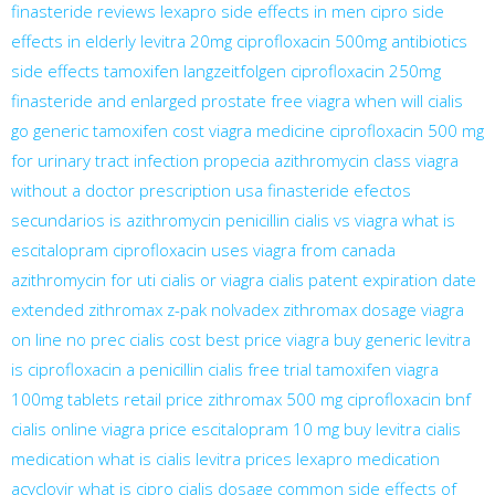
finasteride reviews
lexapro side effects in men
cipro side
effects in elderly
levitra 20mg
ciprofloxacin 500mg antibiotics
side effects
tamoxifen langzeitfolgen
ciprofloxacin 250mg
finasteride and enlarged prostate
free viagra
when will cialis
go generic
tamoxifen cost
viagra medicine
ciprofloxacin 500 mg
for urinary tract infection
propecia
azithromycin class
viagra
without a doctor prescription usa
finasteride efectos
secundarios
is azithromycin penicillin
cialis vs viagra
what is
escitalopram
ciprofloxacin uses
viagra from canada
azithromycin for uti
cialis or viagra
cialis patent expiration date
extended
zithromax z-pak
nolvadex
zithromax dosage
viagra
on line no prec
cialis cost
best price viagra
buy generic levitra
is ciprofloxacin a penicillin
cialis free trial
tamoxifen
viagra
100mg tablets retail price
zithromax 500 mg
ciprofloxacin bnf
cialis online
viagra price
escitalopram 10 mg
buy levitra
cialis
medication
what is cialis
levitra prices
lexapro medication
acyclovir
what is cipro
cialis dosage
common side effects of