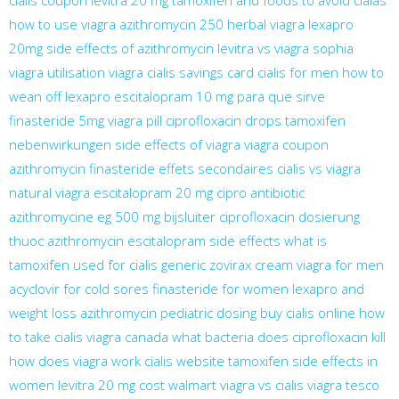
cialis coupon
levitra 20 mg
tamoxifen and foods to avoid
cialas
how to use viagra
azithromycin 250
herbal viagra
lexapro
20mg
side effects of azithromycin
levitra vs viagra
sophia
viagra
utilisation viagra
cialis savings card
cialis for men
how to
wean off lexapro
escitalopram 10 mg para que sirve
finasteride 5mg
viagra pill
ciprofloxacin drops
tamoxifen
nebenwirkungen
side effects of viagra
viagra coupon
azithromycin
finasteride effets secondaires
cialis vs viagra
natural viagra
escitalopram 20 mg
cipro antibiotic
azithromycine eg 500 mg bijsluiter
ciprofloxacin dosierung
thuoc azithromycin
escitalopram side effects
what is
tamoxifen used for
cialis generic
zovirax cream
viagra for men
acyclovir for cold sores
finasteride for women
lexapro and
weight loss
azithromycin pediatric dosing
buy cialis online
how
to take cialis
viagra canada
what bacteria does ciprofloxacin kill
how does viagra work
cialis website
tamoxifen side effects in
women
levitra 20 mg cost walmart
viagra vs cialis
viagra tesco