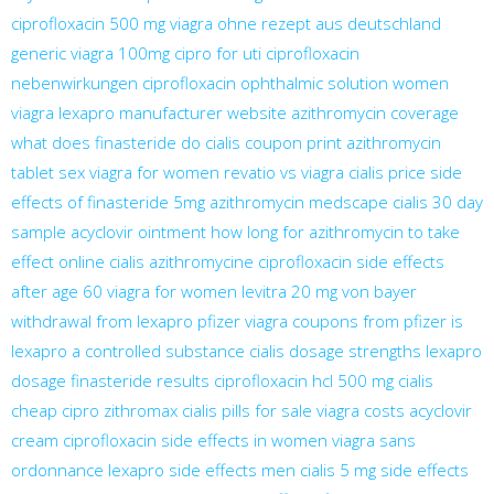
ciprofloxacin 500 mg
viagra ohne rezept aus deutschland
generic viagra 100mg
cipro for uti
ciprofloxacin
nebenwirkungen
ciprofloxacin ophthalmic solution
women
viagra
lexapro manufacturer website
azithromycin coverage
what does finasteride do
cialis coupon print
azithromycin
tablet
sex viagra for women
revatio vs viagra
cialis price
side
effects of finasteride 5mg
azithromycin medscape
cialis 30 day
sample
acyclovir ointment
how long for azithromycin to take
effect
online cialis
azithromycine
ciprofloxacin side effects
after age 60
viagra for women
levitra 20 mg von bayer
withdrawal from lexapro
pfizer viagra coupons from pfizer
is
lexapro a controlled substance
cialis dosage strengths
lexapro
dosage
finasteride results
ciprofloxacin hcl 500 mg
cialis
cheap
cipro
zithromax
cialis pills for sale
viagra costs
acyclovir
cream
ciprofloxacin side effects in women
viagra sans
ordonnance
lexapro side effects men
cialis 5 mg
side effects