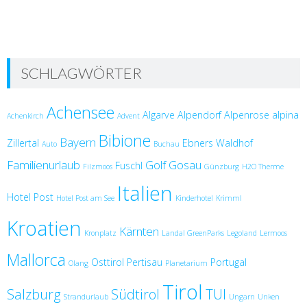
SCHLAGWÖRTER
Achensee
Algarve
Alpendorf
Alpenrose
alpina
Achenkirch
Advent
Bibione
Bayern
Zillertal
Ebners Waldhof
Auto
Buchau
Familienurlaub
Golf
Gosau
Fuschl
Filzmoos
Günzburg
H2O Therme
Italien
Hotel Post
Hotel Post am See
Kinderhotel
Krimml
Kroatien
Kärnten
Kronplatz
Landal GreenParks
Legoland
Lermoos
Mallorca
Osttirol
Pertisau
Portugal
Olang
Planetarium
Tirol
Salzburg
Südtirol
TUI
Strandurlaub
Ungarn
Unken