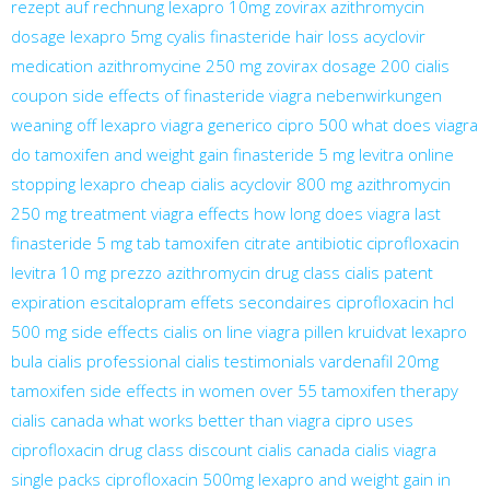
rezept auf rechnung
lexapro 10mg
zovirax
azithromycin
dosage
lexapro 5mg
cyalis
finasteride hair loss
acyclovir
medication
azithromycine 250 mg
zovirax dosage
200 cialis
coupon
side effects of finasteride
viagra nebenwirkungen
weaning off lexapro
viagra generico
cipro 500
what does viagra
do
tamoxifen and weight gain
finasteride 5 mg
levitra online
stopping lexapro
cheap cialis
acyclovir 800 mg
azithromycin
250 mg treatment
viagra effects
how long does viagra last
finasteride 5 mg tab
tamoxifen citrate
antibiotic ciprofloxacin
levitra 10 mg prezzo
azithromycin drug class
cialis patent
expiration
escitalopram effets secondaires
ciprofloxacin hcl
500 mg side effects
cialis on line
viagra pillen kruidvat
lexapro
bula
cialis professional
cialis testimonials
vardenafil 20mg
tamoxifen side effects in women over 55
tamoxifen therapy
cialis canada
what works better than viagra
cipro uses
ciprofloxacin drug class
discount cialis
canada cialis
viagra
single packs
ciprofloxacin 500mg
lexapro and weight gain in