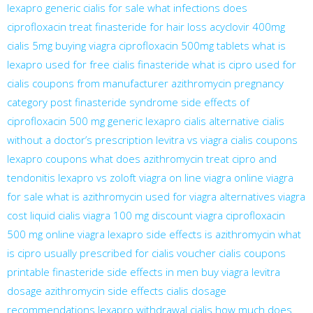
lexapro generic
cialis for sale
what infections does
ciprofloxacin treat
finasteride for hair loss
acyclovir 400mg
cialis 5mg
buying viagra
ciprofloxacin 500mg tablets
what is
lexapro used for
free cialis
finasteride
what is cipro used for
cialis coupons from manufacturer
azithromycin pregnancy
category
post finasteride syndrome
side effects of
ciprofloxacin 500 mg
generic lexapro
cialis alternative
cialis
without a doctor’s prescription
levitra vs viagra
cialis coupons
lexapro coupons
what does azithromycin treat
cipro and
tendonitis
lexapro vs zoloft
viagra on line
viagra online
viagra
for sale
what is azithromycin used for
viagra alternatives
viagra
cost
liquid cialis
viagra 100 mg
discount viagra
ciprofloxacin
500 mg
online viagra
lexapro side effects
is azithromycin
what
is cipro usually prescribed for
cialis voucher
cialis coupons
printable
finasteride side effects in men
buy viagra
levitra
dosage
azithromycin side effects
cialis dosage
recommendations
lexapro withdrawal
cialis
how much does