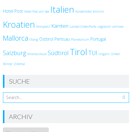
Italien
Hotel Post
Hotel Post am See
Kinderhotel
Krimml
Kroatien
Kärnten
Kronplatz
Landal GreenParks
Legoland
Lermoos
Mallorca
Osttirol
Pertisau
Portugal
Olang
Planetarium
Tirol
Salzburg
Südtirol
TUI
Strandurlaub
Ungarn
Unken
Winter
Zillertal
SUCHE
ARCHIV
Archiv