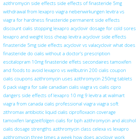
azithromycin side effects
side effects of finasteride 5mg
withdrawal from lexapro
viagra nebenwirkungen
levitra vs
viagra for hardness
finasteride permanent side effects
discount cialis
stopping lexapro
acyclovir dosage for cold sores
lexapro and weight loss
cheap levitra
acyclovir side effects
finasteride 5mg side effects
acyclovir vs valacyclovir
what does
finasteride do
cialis without a doctor’s prescription
escitalopram 10mg
finasteride effets secondaires
tamoxifen
and foods to avoid
lexapro vs wellbutrin
200 cialis coupon
cialis coupons
azithromycin uses
azithromycin 250mg tablets
6 pack
viagra for sale
canadian cialis
viagra vs cialis
cipro
dangers
side effects of lexapro 10 mg
9 levitra at walmart
viagra from canada
cialis professional
viagra
viagra soft
zithromax antibiotic
liquid cialis
ciprofloxacin coverage
tamoxifen langzeitfolgen
cialis for bph
azithromycin and alcohol
cialis dosage strengths
azithromycin class
celexa vs lexapro
azithromycin three times a week
how does acyclovir work