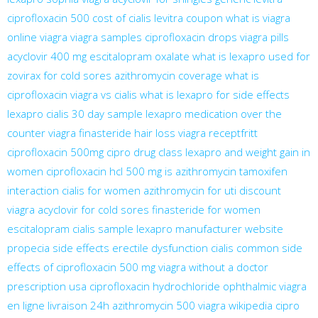
ciprofloxacin 500
cost of cialis
levitra coupon
what is viagra
online viagra
viagra samples
ciprofloxacin drops
viagra pills
acyclovir 400 mg
escitalopram oxalate
what is lexapro used for
zovirax for cold sores
azithromycin coverage
what is
ciprofloxacin
viagra vs cialis
what is lexapro for
side effects
lexapro
cialis 30 day sample
lexapro medication
over the
counter viagra
finasteride hair loss
viagra receptfritt
ciprofloxacin 500mg
cipro drug class
lexapro and weight gain in
women
ciprofloxacin hcl 500 mg
is azithromycin
tamoxifen
interaction
cialis for women
azithromycin for uti
discount
viagra
acyclovir for cold sores
finasteride for women
escitalopram
cialis sample
lexapro manufacturer website
propecia side effects
erectile dysfunction cialis
common side
effects of ciprofloxacin 500 mg
viagra without a doctor
prescription usa
ciprofloxacin hydrochloride ophthalmic
viagra
en ligne livraison 24h
azithromycin 500
viagra wikipedia
cipro