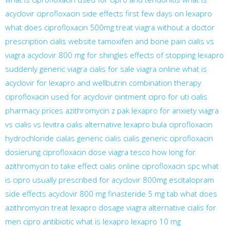
acyclovir
ciprofloxacin side effects
first few days on lexapro
what does ciprofloxacin 500mg treat
viagra without a doctor
prescription
cialis website
tamoxifen and bone pain
cialis vs
viagra
acyclovir 800 mg for shingles
effects of stopping lexapro
suddenly
generic viagra
cialis for sale
viagra online
what is
acyclovir for
lexapro and wellbutrin combination therapy
ciprofloxacin used for
acyclovir ointment
cipro for uti
cialis
pharmacy prices
azithromycin z pak
lexapro for anxiety
viagra
vs cialis vs levitra
cialis alternative
lexapro bula
ciprofloxacin
hydrochloride
cialas
generic cialis
cialis generic
ciprofloxacin
dosierung
ciprofloxacin dose
viagra tesco
how long for
azithromycin to take effect
cialis online
ciprofloxacin spc
what
is cipro usually prescribed for
acyclovir 800mg
escitalopram
side effects
acyclovir 800 mg
finasteride 5 mg tab
what does
azithromycin treat
lexapro dosage
viagra alternative
cialis for
men
cipro antibiotic
what is lexapro
lexapro 10 mg