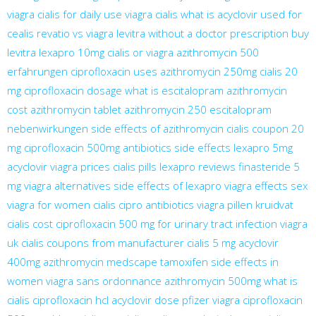
viagra
cialis for daily use
viagra cialis
what is acyclovir used for
cealis
revatio vs viagra
levitra without a doctor prescription
buy
levitra
lexapro 10mg
cialis or viagra
azithromycin 500
erfahrungen
ciprofloxacin uses
azithromycin 250mg
cialis 20
mg
ciprofloxacin dosage
what is escitalopram
azithromycin
cost
azithromycin tablet
azithromycin 250
escitalopram
nebenwirkungen
side effects of azithromycin
cialis coupon 20
mg
ciprofloxacin 500mg antibiotics side effects
lexapro 5mg
acyclovir
viagra prices
cialis pills
lexapro reviews
finasteride 5
mg
viagra alternatives
side effects of lexapro
viagra effects
sex
viagra for women
cialis
cipro antibiotics
viagra pillen kruidvat
cialis cost
ciprofloxacin 500 mg for urinary tract infection
viagra
uk
cialis coupons from manufacturer
cialis 5 mg
acyclovir
400mg
azithromycin medscape
tamoxifen side effects in
women
viagra sans ordonnance
azithromycin 500mg
what is
cialis
ciprofloxacin hcl
acyclovir dose
pfizer viagra
ciprofloxacin