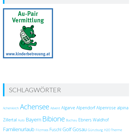
SCHLAGWÖRTER
Achensee
Algarve
Alpendorf
Alpenrose
alpina
Achenkirch
Advent
Bibione
Bayern
Zillertal
Ebners Waldhof
Auto
Buchau
Familienurlaub
Golf
Gosau
Fuschl
Filzmoos
Günzburg
H2O Therme