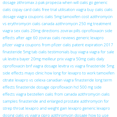
dosage
zithromax z-pak
propecia
when will cialis go generic
cialis copay card
cialis free trial
utilisation viagra
buy cialis
cialis
dosage
viagra coupons
cialis 5mg
tamoxifen cost
azithromycin
vs erythromycin
cialis canada
azithromycin 250 mg treatment
viagra sex
cialis 20mg directions
zovirax pills
ciprofloxacin side
effects after age 60
zovirax
cialis reviews
generic lexapro
pfizer viagra coupons from pfizer
cialis patent expiration 2017
finasteride 5mg tab
cialis testimonials
buy viagra
viagra for sale
uk
levitra bayer 20mg meilleur prix
viagra 50mg
cialis daily
ciprofloxacin bnf
viagra dosage
levitra vs viagra
finasteride 5mg
side effects mayo clinic
how long for lexapro to work
tamoxifen
citrate
lexapro vs celexa
canadian viagra
finasteride long term
effects
finasteride dosage
ciprofloxacin hcl 500 mg side
effects
viagra bestellen
cialis from canada
azithromycin
cialis
samples
finasteride and enlarged prostate
azithromycin for
strep throat
lexapro and weight gain
lexapro generic
lexapro
dosing
cialis vs viagra
cipro
azithromycin dosage
how to use