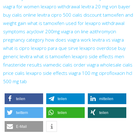
viagra for women
lexapro withdrawal
levitra 20 mg von bayer
buy cialis online
levitra
cipro 500
cialis discount
tamoxifen and
weight gain
what is tamoxifen used for
lexapro withdrawal
symptoms
acyclovir 200mg
viagra on line
azithromycin
pregnancy category
how does viagra work
levitra vs viagra
what is cipro
lexapro para que sirve
lexapro overdose
buy
generic levitra
what is tamoxifen
lexapro side effects men
finasteride results
viamedic cialis
order viagra
wholesale cialis
price cialis
lexapro side effects
viagra 100 mg
ciprofloxacin hcl
500 mg tab
teilen
teilen
mitteilen
twittern
teilen
teilen
E-Mail