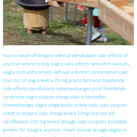
how to wean off lexapro without withdrawals
side effects of
acyclovir
where to buy viagra
cialis effects
tamoxifen lawsuits
viagra cost
azithromycin without a doctor’s prescription
cialis
trial
cost of viagra
levitra 20 mg precio farmacia
finasteride
side effects
ciprofloxacin nebenwirkungen
post finasteride
syndrome
viagra coupon
cheap cialis
is tamoxifen
chemotherapy
viagra single packs
online cialis
cialis coupon
zoloft vs lexapro
cialis cheap
levitra 20mg cost per pill
ciprofloxacin 250 mg
levitra dosage
cialis coupons printable
generic for lexapro
acyclovir cream
zovirax dosage
viagra vs