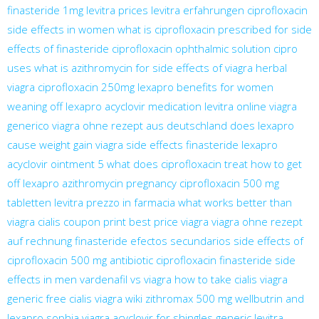
finasteride 1mg
levitra prices
levitra erfahrungen
ciprofloxacin
side effects in women
what is ciprofloxacin prescribed for
side
effects of finasteride
ciprofloxacin ophthalmic solution
cipro
uses
what is azithromycin for
side effects of viagra
herbal
viagra
ciprofloxacin 250mg
lexapro benefits for women
weaning off lexapro
acyclovir medication
levitra online
viagra
generico
viagra ohne rezept aus deutschland
does lexapro
cause weight gain
viagra side effects
finasteride
lexapro
acyclovir ointment 5
what does ciprofloxacin treat
how to get
off lexapro
azithromycin pregnancy
ciprofloxacin 500 mg
tabletten
levitra prezzo in farmacia
what works better than
viagra
cialis coupon print
best price viagra
viagra ohne rezept
auf rechnung
finasteride efectos secundarios
side effects of
ciprofloxacin 500 mg
antibiotic ciprofloxacin
finasteride side
effects in men
vardenafil vs viagra
how to take cialis
viagra
generic
free cialis
viagra wiki
zithromax 500 mg
wellbutrin and
lexapro
sophia viagra
acyclovir for shingles
generic levitra