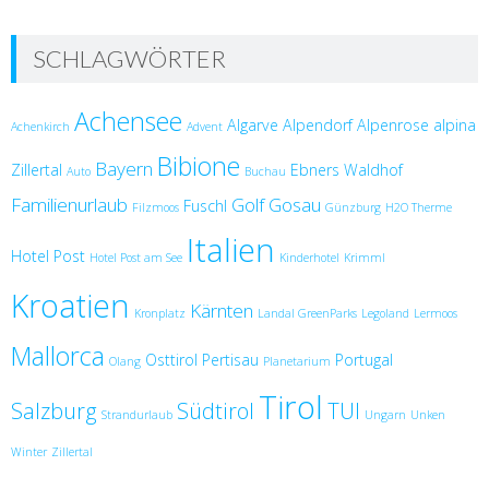
SCHLAGWÖRTER
Achensee
Algarve
Alpendorf
Alpenrose
alpina
Achenkirch
Advent
Bibione
Bayern
Zillertal
Ebners Waldhof
Auto
Buchau
Familienurlaub
Golf
Gosau
Fuschl
Filzmoos
Günzburg
H2O Therme
Italien
Hotel Post
Hotel Post am See
Kinderhotel
Krimml
Kroatien
Kärnten
Kronplatz
Landal GreenParks
Legoland
Lermoos
Mallorca
Osttirol
Pertisau
Portugal
Olang
Planetarium
Tirol
Salzburg
Südtirol
TUI
Strandurlaub
Ungarn
Unken
Winter
Zillertal