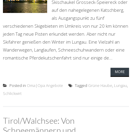
Skischaukel Grosseck-Speiereck oder
auf den nahegelegenen Katschberg,
als Ausgangspunkt zu fünf
verschiedenen Skigebieten im Umkreis von nur 20 km können
jeden Tag neue Pisten erkundet werden. Aber nicht nur
Skifahrer genießen den Winter im Lungau. Eine Vielzahl an
Wanderwegen, Langlaufen, Schneeschuhwandern oder eine
romantische Pferdekutschenfahrt sind nur einige de...
MORE
Posted in
Oma|Opa Angebote
Tagged
Grüne Haube
,
Lungau
,
Schlickwirt
Tirol/Walchsee: Von
Schneemännern und