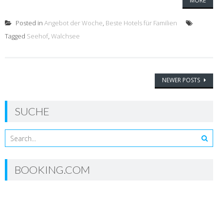
MORE
Posted in
Angebot der Woche
,
Beste Hotels für Familien
Tagged
Seehof
,
Walchsee
Posts
NEWER POSTS
navigation
SUCHE
BOOKING.COM