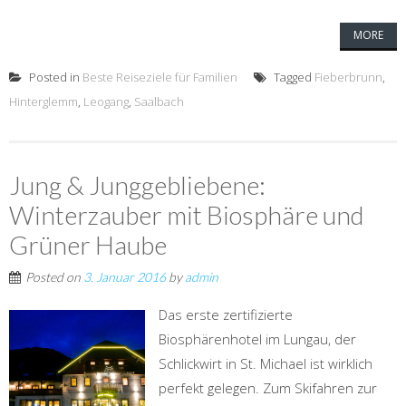
MORE
Posted in
Beste Reiseziele für Familien
Tagged
Fieberbrunn
,
Hinterglemm
,
Leogang
,
Saalbach
Jung & Junggebliebene:
Winterzauber mit Biosphäre und
Grüner Haube
Posted on
3. Januar 2016
by
admin
Das erste zertifizierte
Biosphärenhotel im Lungau, der
Schlickwirt in St. Michael ist wirklich
perfekt gelegen. Zum Skifahren zur