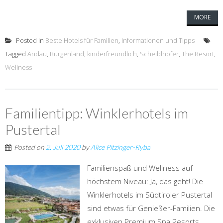
MORE
Posted in
Beste Hotels für Familien
,
Informationen und Tipps
Tagged
Andau
,
Burgenland
,
kinderfreundlich
,
Scheiblhofer
,
The Resort
,
Wellness
Familientipp: Winklerhotels im
Pustertal
Posted on
2. Juli 2020
by
Alice Pitzinger-Ryba
Familienspaß und Wellness auf
höchstem Niveau: Ja, das geht! Die
Winklerhotels im Südtiroler Pustertal
sind etwas für Genießer-Familien. Die
exklusiven Premium Spa Resorts