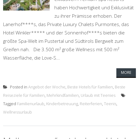
haben Hochwertigkeit und Exklusivität
zu ihrer Prämisse erhoben. Der
Lanerhof****s, das Private Luxury Chalets Purmontes, das
Hotel Winkler***** und der Sonnenhof****s bieten die
größte Spa-Welt im Pustertal und Südtirols Bergwelt zum
Greifen nah. Die 3.500 m² große Wellness mit 500 m²
Wasserfläche, die Love-S...
MORE
Posted in
Angebot der Woche
,
Beste Hotels für Familien
,
Beste
Reiseziele für Familien
,
Mehrkindfamilien
,
Urlaub mit Teenies
Tagged
Familienurlaub
,
Kinderbetreuung
,
Reiterferien
,
Teenis
,
Wellnessurlaub