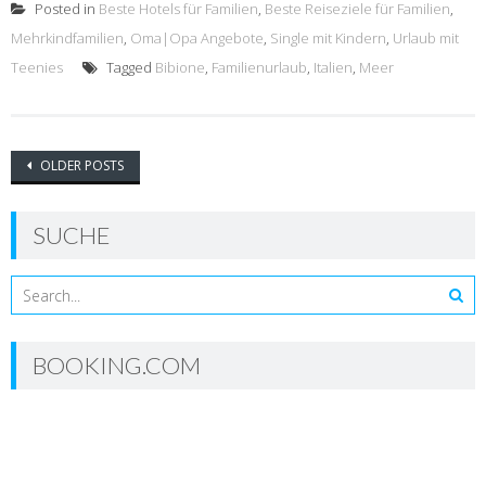
Posted in
Beste Hotels für Familien
,
Beste Reiseziele für Familien
,
Mehrkindfamilien
,
Oma|Opa Angebote
,
Single mit Kindern
,
Urlaub mit
Teenies
Tagged
Bibione
,
Familienurlaub
,
Italien
,
Meer
Posts
OLDER POSTS
navigation
SUCHE
BOOKING.COM