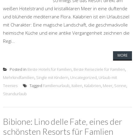
schmiegt sie das Resort direkt am
weißen Hotelstrand und kristallklaren Meer in eine duftende
und blühende mediterrane Flora. Kalabrien ist ein Urlaubsziel
mit Charakter: Eine magische Landschaft, die geschmackvolle
heimische Küche und eine antike Vergangenheit zeichnen die
Regi...
MORE
Posted in
Beste Hotels für Familien
,
Beste Reiseziele für Familien
,
Mehrkindfamilien
,
Single mit Kindern
,
Uncategorized
,
Urlaub mit
Teenies
Tagged
Familienurlaub
,
Italien
,
Kalabrien
,
Meer
,
Sonne
,
Strandurlaub
Bibione: Lino delle Fate, eines der
schönsten Resorts für Famlien