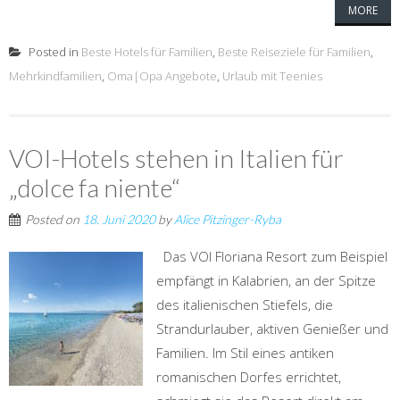
MORE
Posted in
Beste Hotels für Familien
,
Beste Reiseziele für Familien
,
Mehrkindfamilien
,
Oma|Opa Angebote
,
Urlaub mit Teenies
VOI-Hotels stehen in Italien für
„dolce fa niente“
Posted on
18. Juni 2020
by
Alice Pitzinger-Ryba
Das VOI Floriana Resort zum Beispiel
empfängt in Kalabrien, an der Spitze
des italienischen Stiefels, die
Strandurlauber, aktiven Genießer und
Familien. Im Stil eines antiken
romanischen Dorfes errichtet,