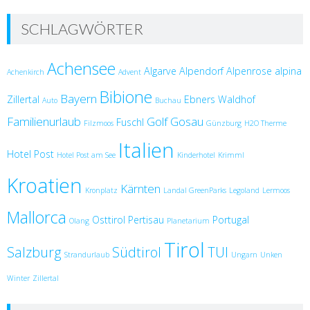
SCHLAGWÖRTER
Achensee
Algarve
Alpendorf
Alpenrose
alpina
Achenkirch
Advent
Bibione
Bayern
Zillertal
Ebners Waldhof
Auto
Buchau
Familienurlaub
Golf
Gosau
Fuschl
Filzmoos
Günzburg
H2O Therme
Italien
Hotel Post
Hotel Post am See
Kinderhotel
Krimml
Kroatien
Kärnten
Kronplatz
Landal GreenParks
Legoland
Lermoos
Mallorca
Osttirol
Pertisau
Portugal
Olang
Planetarium
Tirol
Salzburg
Südtirol
TUI
Strandurlaub
Ungarn
Unken
Winter
Zillertal