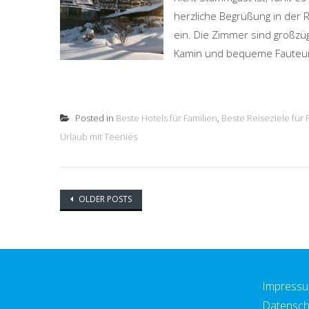
herzliche Begrüßung in der 
ein. Die Zimmer sind großzü
Kamin und bequeme Fauteuils 
Posted in
Beste Hotels für Familien
,
Beste Reiseziele für 
Urlaub mit Teenies
Posts
OLDER POSTS
navigation
Impress
Datensch