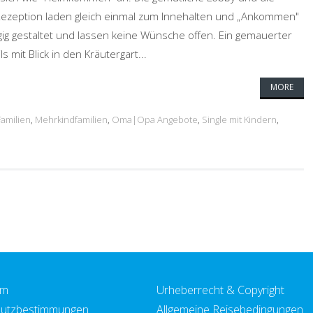
Rezeption laden gleich einmal zum Innehalten und „Ankommen"
gig gestaltet und lassen keine Wünsche offen. Ein gemauerter
mit Blick in den Kräutergart...
MORE
Familien
,
Mehrkindfamilien
,
Oma|Opa Angebote
,
Single mit Kindern
,
um
Urheberrecht & Copyright
utzbestimmungen
Allgemeine Reisebedingungen