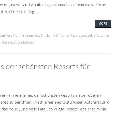
Eine magische Landschaft, die geschmackvolle heimische Küche
t zeichnen die Regi...
MORE
Familien
,
Mehrkindfamilien
,
Single mit Kindern
,
Uncategorized
,
Urlaub mit
r
,
Sonne
,
Strandurlaub
nes der schönsten Resorts für
ihrer Familie in eines der schönsten Resorts an der oberen
res zu berichten. „Nach einer sechs stündigen Autofahrt sind
 das neue „Lino delle Fate Eco Village Resort“, das erst im Mai