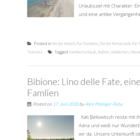
Urlaubsziel mit Charakter: 
und eine antike Vergangenhei
Posted in
Beste Hotels für Familien
,
Beste Reiseziele für 
Teenies
Tagged
Familienurlaub
,
Italien
,
Kalabrien
,
Mee
Bibione: Lino delle Fate, ei
Famlien
Posted on
17. Juni 2020
by
Alice Pitzinger-Ryba
Kati Bellowitsch reiste mit 
Adria und weiß nur Wunderba
wir da. Unsere Unterkunft ist