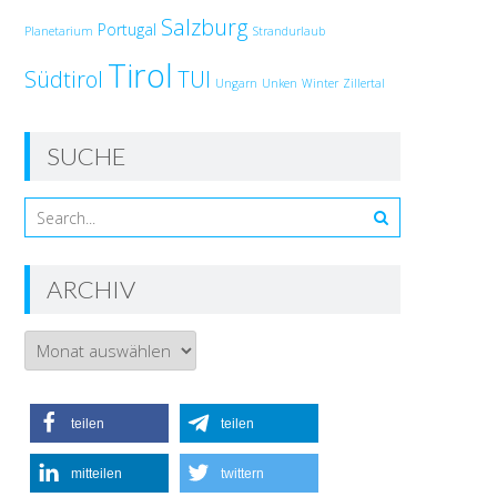
Salzburg
Portugal
Planetarium
Strandurlaub
Tirol
Südtirol
TUI
Ungarn
Unken
Winter
Zillertal
SUCHE
ARCHIV
Archiv
teilen
teilen
mitteilen
twittern