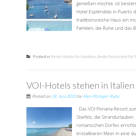
genießen möchte, ist besten
Hotel Espléndido in Puerto 
traditionsreiche Haus ein m
Familien, die Ruhe und das B
Posted in
Beste Hotels für Familien
,
Beste Reiseziele für 
VOI-Hotels stehen in Italien 
Posted on
18. Juni 2020
by
Alice Pitzinger-Ryba
Das VOI Floriana Resort zum 
Stiefels, die Strandurlauber,
romanischen Dorfes errichte
kristallklaren Meer in eine 