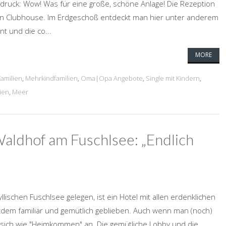
ndruck: Wow! Was für eine große, schöne Anlage! Die Rezeption
en Clubhouse. Im Erdgeschoß entdeckt man hier unter anderem
t und die co...
MORE
Familien
,
Mehrkindfamilien
,
Oma|Opa Angebote
,
Single mit Kindern
,
lien
,
Meer
aldhof am Fuschlsee: „Endlich
llischen Fuschlsee gelegen, ist ein Hotel mit allen erdenklichen
zdem familiär und gemütlich geblieben. Auch wenn man (noch)
es sich wie "Heimkommen" an. Die gemütliche Lobby und die