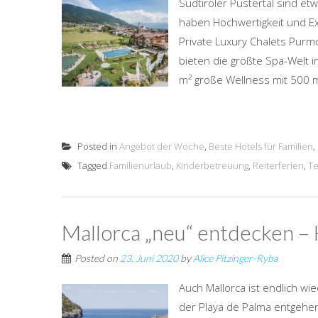
Südtiroler Pustertal sind e
haben Hochwertigkeit und Ex
Private Luxury Chalets Pur
bieten die größte Spa-Welt 
m² große Wellness mit 500 m
Posted in
Angebot der Woche
,
Beste Hotels für Familien
,
Tagged
Familienurlaub
,
Kinderbetreuung
,
Reiterferien
,
Te
Mallorca „neu“ entdecken – 
Posted on
23. Juni 2020
by
Alice Pitzinger-Ryba
Auch Mallorca ist endlich w
der Playa de Palma entgehen