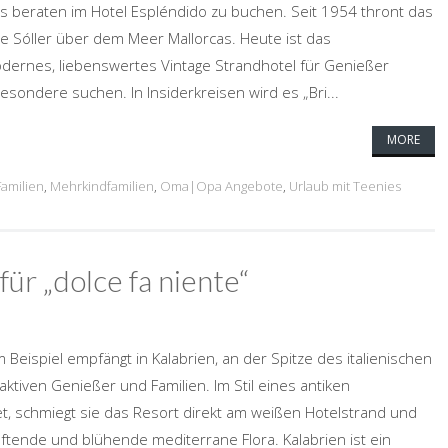
s beraten im Hotel Espléndido zu buchen. Seit 1954 thront das
de Sóller über dem Meer Mallorcas. Heute ist das
odernes, liebenswertes Vintage Strandhotel für Genießer
esondere suchen. In Insiderkreisen wird es „Bri...
MORE
Familien
,
Mehrkindfamilien
,
Oma|Opa Angebote
,
Urlaub mit Teenies
für „dolce fa niente“
Beispiel empfängt in Kalabrien, an der Spitze des italienischen
 aktiven Genießer und Familien. Im Stil eines antiken
t, schmiegt sie das Resort direkt am weißen Hotelstrand und
duftende und blühende mediterrane Flora. Kalabrien ist ein