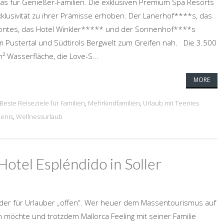
twas für Genießer-Familien. Die exklusiven Premium Spa Resorts
klusivität zu ihrer Prämisse erhoben. Der Lanerhof****s, das
montes, das Hotel Winkler***** und der Sonnenhof****s
im Pustertal und Südtirols Bergwelt zum Greifen nah. Die 3.500
² Wasserfläche, die Love-S...
MORE
Beste Reiseziele für Familien
,
Mehrkindfamilien
,
Urlaub mit Teenies
enis
,
Wellnessurlaub
Hotel Espléndido in Soller
ieder für Urlauber „offen“. Wer heuer dem Massentourismus auf
 möchte und trotzdem Mallorca Feeling mit seiner Familie