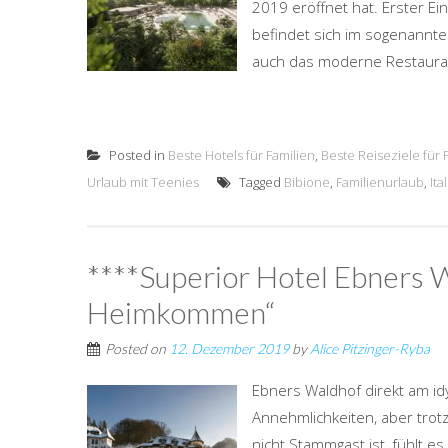
2019 eröffnet hat. Erster Ei
befindet sich im sogenannt
auch das moderne Restauran
Posted in
Beste Hotels für Familien
,
Beste Reiseziele für 
Urlaub mit Teenies
Tagged
Bibione
,
Familienurlaub
,
Ita
****Superior Hotel Ebners W
Heimkommen“
Posted on
12. Dezember 2019
by
Alice Pitzinger-Ryba
Ebners Waldhof direkt am idy
Annehmlichkeiten, aber trot
nicht Stammgast ist, fühlt 