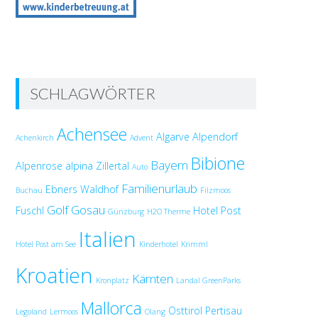
SCHLAGWÖRTER
Achensee
Algarve
Alpendorf
Achenkirch
Advent
Bibione
Bayern
Alpenrose
alpina Zillertal
Auto
Familienurlaub
Ebners Waldhof
Buchau
Filzmoos
Golf
Gosau
Fuschl
Hotel Post
Günzburg
H2O Therme
Italien
Hotel Post am See
Kinderhotel
Krimml
Kroatien
Kärnten
Kronplatz
Landal GreenParks
Mallorca
Osttirol
Pertisau
Legoland
Lermoos
Olang