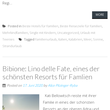
Regi...
MORE
Posted in
Beste Hotels für Familien
,
Beste Reiseziele für Familien
,
Mehrkindfamilien
,
Single mit Kindern
,
Uncategorized
,
Urlaub mit
Teenies
Tagged
Familienurlaub
,
Italien
,
Kalabrien
,
Meer
,
Sonne
,
Strandurlaub
Bibione: Lino delle Fate, eines der
schönsten Resorts für Famlien
Posted on
17. Juni 2020
by
Alice Pitzinger-Ryba
Kati Bellowitsch reiste mit ihrer
Familie in eines der schönsten
Resorts an der oberen Adria und