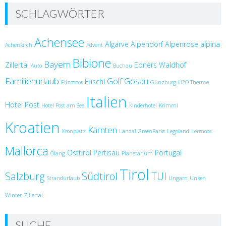
SCHLAGWÖRTER
Achensee
Algarve
Alpendorf
Alpenrose
alpina
Achenkirch
Advent
Bibione
Bayern
Zillertal
Ebners Waldhof
Auto
Buchau
Familienurlaub
Golf
Gosau
Fuschl
Filzmoos
Günzburg
H2O Therme
Italien
Hotel Post
Hotel Post am See
Kinderhotel
Krimml
Kroatien
Kärnten
Kronplatz
Landal GreenParks
Legoland
Lermoos
Mallorca
Osttirol
Pertisau
Portugal
Olang
Planetarium
Tirol
Salzburg
Südtirol
TUI
Strandurlaub
Ungarn
Unken
Winter
Zillertal
SUCHE