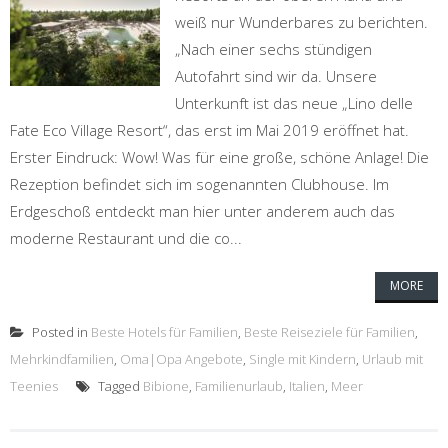
weiß nur Wunderbares zu berichten.
„Nach einer sechs stündigen
Autofahrt sind wir da. Unsere
Unterkunft ist das neue „Lino delle
Fate Eco Village Resort“, das erst im Mai 2019 eröffnet hat.
Erster Eindruck: Wow! Was für eine große, schöne Anlage! Die
Rezeption befindet sich im sogenannten Clubhouse. Im
Erdgeschoß entdeckt man hier unter anderem auch das
moderne Restaurant und die co...
MORE
Posted in
Beste Hotels für Familien
,
Beste Reiseziele für Familien
,
Mehrkindfamilien
,
Oma|Opa Angebote
,
Single mit Kindern
,
Urlaub mit
Teenies
Tagged
Bibione
,
Familienurlaub
,
Italien
,
Meer