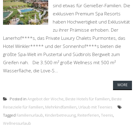
sind etwas für Genießer-Familien. Die
exklusiven Premium Spa Resorts
haben Hochwertigkeit und Exklusivität
zu ihrer Prämisse erhoben. Der
Lanerhof****s, das Private Luxury Chalets Purmontes, das
Hotel Winkler***** und der Sonnenhof****s bieten die
größte Spa-Welt im Pustertal und Südtirols Bergwelt zum
Greifen nah. Die 3.500 m² große Wellness mit 500 m²
Wasserfläche, die Love-S...
MORE
Posted in
Angebot der Woche
,
Beste Hotels für Familien
,
Beste
Reiseziele für Familien
,
Mehrkindfamilien
,
Urlaub mit Teenies
Tagged
Familienurlaub
,
Kinderbetreuung
,
Reiterferien
,
Teenis
,
Wellnessurlaub