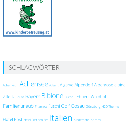
SCHLAGWÖRTER
Achensee
Algarve
Alpendorf
Alpenrose
alpina
Achenkirch
Advent
Bibione
Bayern
Zillertal
Ebners Waldhof
Auto
Buchau
Familienurlaub
Golf
Gosau
Fuschl
Filzmoos
Günzburg
H2O Therme
Italien
Hotel Post
Hotel Post am See
Kinderhotel
Krimml