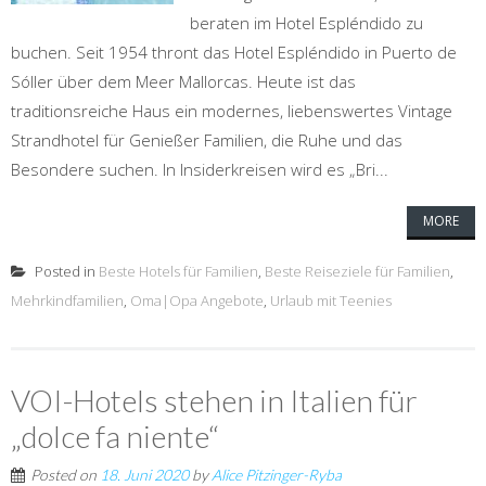
beraten im Hotel Espléndido zu
buchen. Seit 1954 thront das Hotel Espléndido in Puerto de
Sóller über dem Meer Mallorcas. Heute ist das
traditionsreiche Haus ein modernes, liebenswertes Vintage
Strandhotel für Genießer Familien, die Ruhe und das
Besondere suchen. In Insiderkreisen wird es „Bri...
MORE
Posted in
Beste Hotels für Familien
,
Beste Reiseziele für Familien
,
Mehrkindfamilien
,
Oma|Opa Angebote
,
Urlaub mit Teenies
VOI-Hotels stehen in Italien für
„dolce fa niente“
Posted on
18. Juni 2020
by
Alice Pitzinger-Ryba