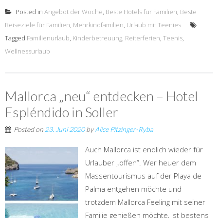
Posted in
Angebot der Woche
,
Beste Hotels für Familien
,
Beste
Reiseziele für Familien
,
Mehrkindfamilien
,
Urlaub mit Teenies
Tagged
Familienurlaub
,
Kinderbetreuung
,
Reiterferien
,
Teenis
,
Wellnessurlaub
Mallorca „neu“ entdecken – Hotel
Espléndido in Soller
Posted on
23. Juni 2020
by
Alice Pitzinger-Ryba
Auch Mallorca ist endlich wieder für
Urlauber „offen“. Wer heuer dem
Massentourismus auf der Playa de
Palma entgehen möchte und
trotzdem Mallorca Feeling mit seiner
Familie genießen möchte, ist bestens