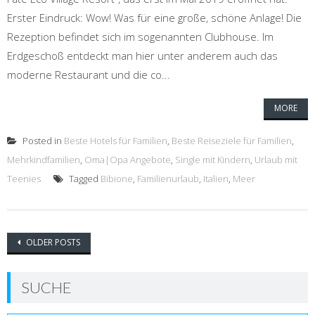
Erster Eindruck: Wow! Was für eine große, schöne Anlage! Die
Rezeption befindet sich im sogenannten Clubhouse. Im
Erdgeschoß entdeckt man hier unter anderem auch das
moderne Restaurant und die co...
MORE
Posted in
Beste Hotels für Familien
,
Beste Reiseziele für Familien
,
Mehrkindfamilien
,
Oma|Opa Angebote
,
Single mit Kindern
,
Urlaub mit
Teenies
Tagged
Bibione
,
Familienurlaub
,
Italien
,
Meer
Posts
OLDER POSTS
navigation
SUCHE