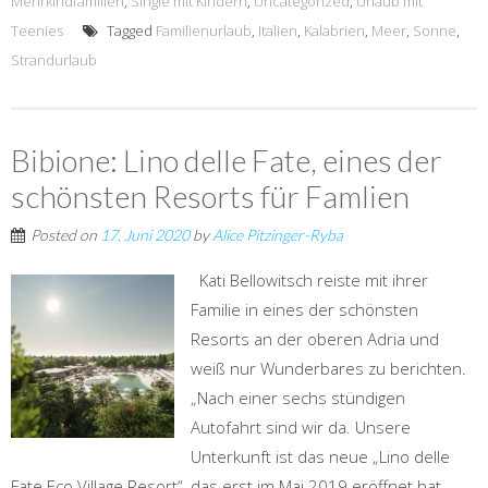
Mehrkindfamilien
,
Single mit Kindern
,
Uncategorized
,
Urlaub mit
Teenies
Tagged
Familienurlaub
,
Italien
,
Kalabrien
,
Meer
,
Sonne
,
Strandurlaub
Bibione: Lino delle Fate, eines der
schönsten Resorts für Famlien
Posted on
17. Juni 2020
by
Alice Pitzinger-Ryba
Kati Bellowitsch reiste mit ihrer
Familie in eines der schönsten
Resorts an der oberen Adria und
weiß nur Wunderbares zu berichten.
„Nach einer sechs stündigen
Autofahrt sind wir da. Unsere
Unterkunft ist das neue „Lino delle
Fate Eco Village Resort“, das erst im Mai 2019 eröffnet hat.