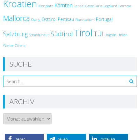
Kroatien
Kärnten
Kronplatz
Landal GreenParks
Legoland
Lermoos
Mallorca
Osttirol
Pertisau
Portugal
Olang
Planetarium
Tirol
Salzburg
Südtirol
TUI
Strandurlaub
Ungarn
Unken
Winter
Zillertal
SUCHE
ARCHIV
Archiv
teilen
teilen
mitteilen