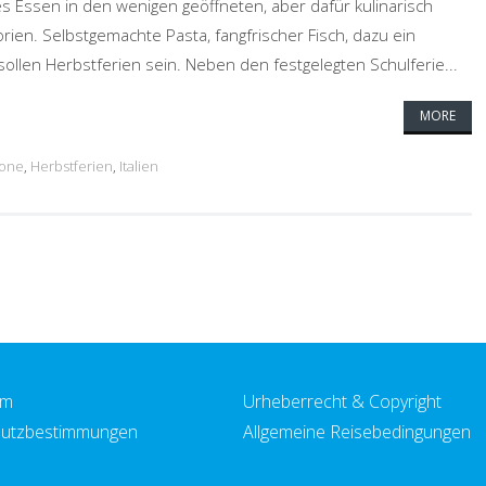
s Essen in den wenigen geöffneten, aber dafür kulinarisch
orien. Selbstgemachte Pasta, fangfrischer Fisch, dazu ein
ollen Herbstferien sein. Neben den festgelegten Schulferie...
MORE
ione
,
Herbstferien
,
Italien
um
Urheberrecht & Copyright
utzbestimmungen
Allgemeine Reisebedingungen