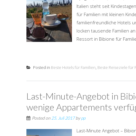
Italien steht seit Kindestag
für Familien mit kleinen Kin
familienfreundliche Hotels u
locken tausende Familien an 
Ressort in Bibione für Familien
Posted in
Beste Hotels für Familien
,
Beste Reiseziele für 
Last-Minute-Angebot in Bibi
wenige Appartements verfü
Posted on
25. Juli 2017
by
pp
Last-Minute Angebot – Bibion