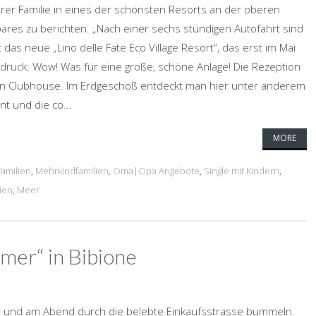
ihrer Familie in eines der schönsten Resorts an der oberen
res zu berichten. „Nach einer sechs stündigen Autofahrt sind
 das neue „Lino delle Fate Eco Village Resort“, das erst im Mai
ndruck: Wow! Was für eine große, schöne Anlage! Die Rezeption
en Clubhouse. Im Erdgeschoß entdeckt man hier unter anderem
t und die co...
MORE
Familien
,
Mehrkindfamilien
,
Oma|Opa Angebote
,
Single mit Kindern
,
lien
,
Meer
mmer“ in Bibione
eer und am Abend durch die belebte Einkaufsstrasse bummeln.