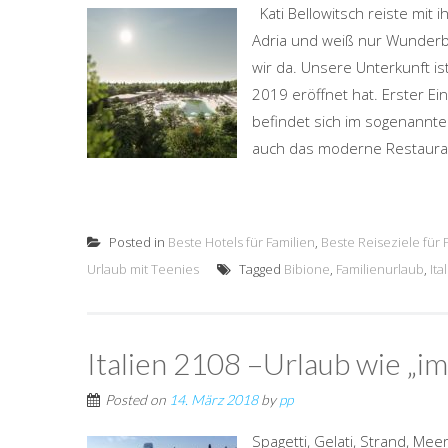
Kati Bellowitsch reiste mit 
Adria und weiß nur Wunderba
wir da. Unsere Unterkunft ist
2019 eröffnet hat. Erster Ei
befindet sich im sogenannt
auch das moderne Restauran
Posted in
Beste Hotels für Familien
,
Beste Reiseziele für 
Urlaub mit Teenies
Tagged
Bibione
,
Familienurlaub
,
Ita
Italien 2108 –Urlaub wie „i
Posted on
14. März 2018
by
pp
Spagetti, Gelati, Strand, M