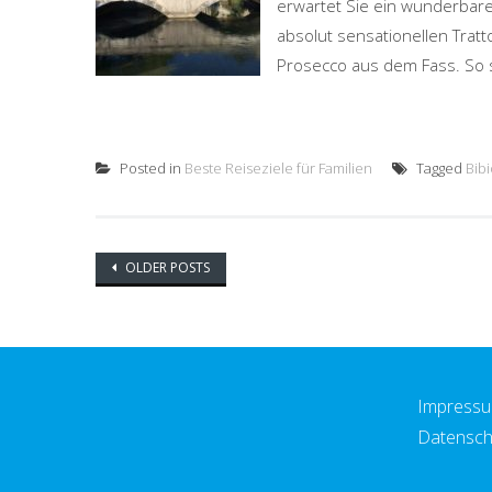
erwartet Sie ein wunderbare
absolut sensationellen Tratt
Prosecco aus dem Fass. So s
Posted in
Beste Reiseziele für Familien
Tagged
Bib
Posts
OLDER POSTS
navigation
Impress
Datensch