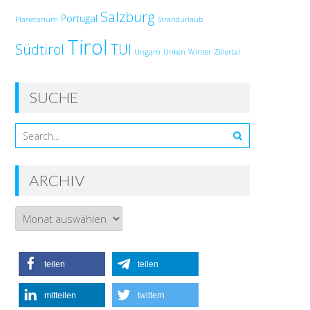
Salzburg
Portugal
Planetarium
Strandurlaub
Tirol
Südtirol
TUI
Ungarn
Unken
Winter
Zillertal
SUCHE
ARCHIV
Archiv
teilen
teilen
mitteilen
twittern