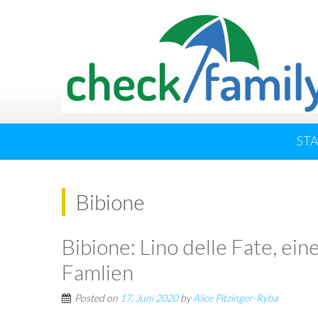
ST
Bibione
Bibione: Lino delle Fate, ei
Famlien
Posted on
17. Juni 2020
by
Alice Pitzinger-Ryba