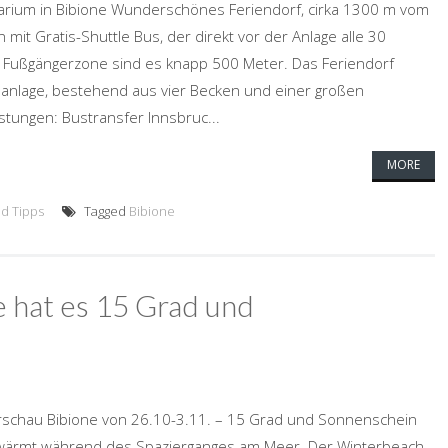
etarium in Bibione Wunderschönes Feriendorf, cirka 1300 m vom
mit Gratis-Shuttle Bus, der direkt vor der Anlage alle 30
e Fußgängerzone sind es knapp 500 Meter. Das Feriendorf
lanlage, bestehend aus vier Becken und einer großen
stungen: Bustransfer Innsbruc...
MORE
d Tipps
Tagged
Bibione
e hat es 15 Grad und
orschau Bibione von 26.10-3.11. – 15 Grad und Sonnenschein
 wärmt während des Spazierganges am Meer. Der Winterbeach