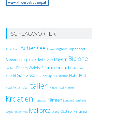
SCHLAGWÖRTER
Achensee
Algarve
Alpendorf
Achenkirch
Advent
Bibione
Bayern
Alpenrose
alpina Zillertal
Auto
Familienurlaub
Ebners Waldhof
Buchau
Filzmoos
Golf
Gosau
Fuschl
Hotel Post
Günzburg
H2O Therme
Italien
Hotel Post am See
Kinderhotel
Krimml
Kroatien
Kärnten
Kronplatz
Landal GreenParks
Mallorca
Osttirol
Pertisau
Legoland
Lermoos
Olang