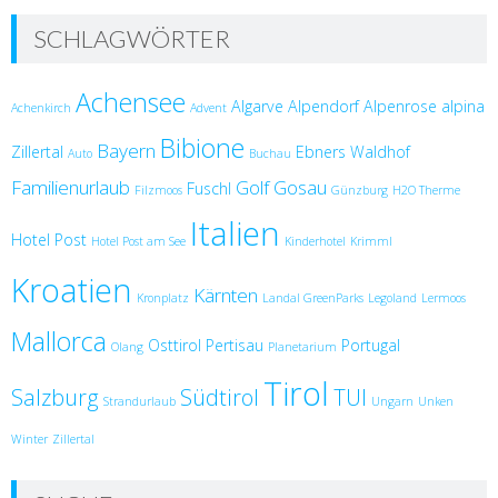
SCHLAGWÖRTER
Achensee
Algarve
Alpendorf
Alpenrose
alpina
Achenkirch
Advent
Bibione
Bayern
Zillertal
Ebners Waldhof
Auto
Buchau
Familienurlaub
Golf
Gosau
Fuschl
Filzmoos
Günzburg
H2O Therme
Italien
Hotel Post
Hotel Post am See
Kinderhotel
Krimml
Kroatien
Kärnten
Kronplatz
Landal GreenParks
Legoland
Lermoos
Mallorca
Osttirol
Pertisau
Portugal
Olang
Planetarium
Tirol
Salzburg
Südtirol
TUI
Strandurlaub
Ungarn
Unken
Winter
Zillertal