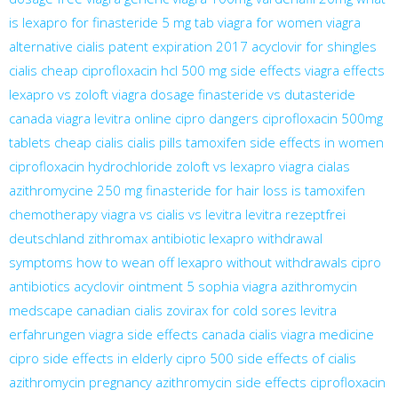
is lexapro for
finasteride 5 mg tab
viagra for women
viagra
alternative
cialis patent expiration 2017
acyclovir for shingles
cialis cheap
ciprofloxacin hcl 500 mg side effects
viagra effects
lexapro vs zoloft
viagra dosage
finasteride vs dutasteride
canada viagra
levitra online
cipro dangers
ciprofloxacin 500mg
tablets
cheap cialis
cialis pills
tamoxifen side effects in women
ciprofloxacin hydrochloride
zoloft vs lexapro
viagra
cialas
azithromycine 250 mg
finasteride for hair loss
is tamoxifen
chemotherapy
viagra vs cialis vs levitra
levitra rezeptfrei
deutschland
zithromax antibiotic
lexapro withdrawal
symptoms
how to wean off lexapro without withdrawals
cipro
antibiotics
acyclovir ointment 5
sophia viagra
azithromycin
medscape
canadian cialis
zovirax for cold sores
levitra
erfahrungen
viagra side effects
canada cialis
viagra medicine
cipro side effects in elderly
cipro 500
side effects of cialis
azithromycin pregnancy
azithromycin side effects
ciprofloxacin