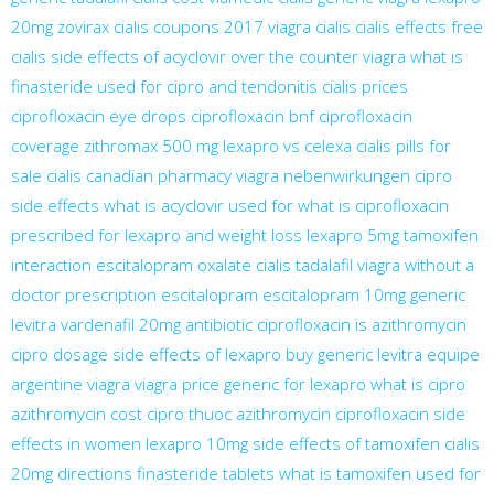
20mg
zovirax
cialis coupons 2017
viagra cialis
cialis effects
free
cialis
side effects of acyclovir
over the counter viagra
what is
finasteride used for
cipro and tendonitis
cialis prices
ciprofloxacin eye drops
ciprofloxacin bnf
ciprofloxacin
coverage
zithromax 500 mg
lexapro vs celexa
cialis pills for
sale
cialis canadian pharmacy
viagra nebenwirkungen
cipro
side effects
what is acyclovir used for
what is ciprofloxacin
prescribed for
lexapro and weight loss
lexapro 5mg
tamoxifen
interaction
escitalopram oxalate
cialis tadalafil
viagra without a
doctor prescription
escitalopram
escitalopram 10mg
generic
levitra vardenafil 20mg
antibiotic ciprofloxacin
is azithromycin
cipro dosage
side effects of lexapro
buy generic levitra
equipe
argentine viagra
viagra price
generic for lexapro
what is cipro
azithromycin cost
cipro
thuoc azithromycin
ciprofloxacin side
effects in women
lexapro 10mg
side effects of tamoxifen
cialis
20mg directions
finasteride tablets
what is tamoxifen used for