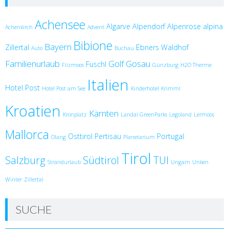
Achensee
Algarve
Alpendorf
Alpenrose
alpina
Achenkirch
Advent
Bibione
Bayern
Zillertal
Ebners Waldhof
Auto
Buchau
Familienurlaub
Golf
Gosau
Fuschl
Filzmoos
Günzburg
H2O Therme
Italien
Hotel Post
Hotel Post am See
Kinderhotel
Krimml
Kroatien
Kärnten
Kronplatz
Landal GreenParks
Legoland
Lermoos
Mallorca
Osttirol
Pertisau
Portugal
Olang
Planetarium
Tirol
Salzburg
Südtirol
TUI
Strandurlaub
Ungarn
Unken
Winter
Zillertal
SUCHE