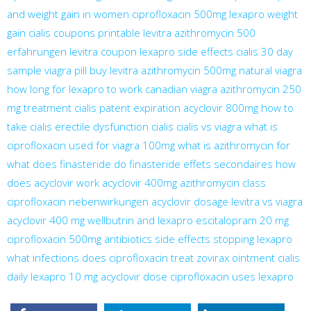
and weight gain in women
ciprofloxacin 500mg
lexapro weight
gain
cialis coupons printable
levitra
azithromycin 500
erfahrungen
levitra coupon
lexapro side effects
cialis 30 day
sample
viagra pill
buy levitra
azithromycin 500mg
natural viagra
how long for lexapro to work
canadian viagra
azithromycin 250
mg treatment
cialis patent expiration
acyclovir 800mg
how to
take cialis
erectile dysfunction cialis
cialis vs viagra
what is
ciprofloxacin used for
viagra 100mg
what is azithromycin for
what does finasteride do
finasteride effets secondaires
how
does acyclovir work
acyclovir 400mg
azithromycin class
ciprofloxacin nebenwirkungen
acyclovir dosage
levitra vs viagra
acyclovir 400 mg
wellbutrin and lexapro
escitalopram 20 mg
ciprofloxacin 500mg antibiotics side effects
stopping lexapro
what infections does ciprofloxacin treat
zovirax ointment
cialis
daily
lexapro 10 mg
acyclovir dose
ciprofloxacin uses
lexapro