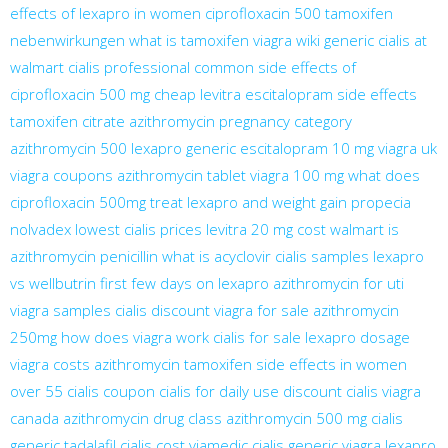
effects of lexapro in women
ciprofloxacin 500
tamoxifen
nebenwirkungen
what is tamoxifen
viagra wiki
generic cialis at
walmart
cialis professional
common side effects of
ciprofloxacin 500 mg
cheap levitra
escitalopram side effects
tamoxifen citrate
azithromycin pregnancy category
azithromycin 500
lexapro generic
escitalopram 10 mg
viagra uk
viagra coupons
azithromycin tablet
viagra 100 mg
what does
ciprofloxacin 500mg treat
lexapro and weight gain
propecia
nolvadex
lowest cialis prices
levitra 20 mg cost walmart
is
azithromycin penicillin
what is acyclovir
cialis samples
lexapro
vs wellbutrin
first few days on lexapro
azithromycin for uti
viagra samples
cialis discount
viagra for sale
azithromycin
250mg
how does viagra work
cialis for sale
lexapro dosage
viagra costs
azithromycin
tamoxifen side effects in women
over 55
cialis coupon
cialis for daily use
discount cialis
viagra
canada
azithromycin drug class
azithromycin 500 mg
cialis
generic tadalafil
cialis cost
viamedic cialis
generic viagra
lexapro