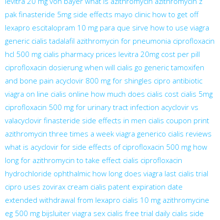
levitra 20 mg von bayer
what is azithromycin
azithromycin z
pak
finasteride 5mg side effects mayo clinic
how to get off
lexapro
escitalopram 10 mg para que sirve
how to use viagra
generic cialis tadalafil
azithromycin for pneumonia
ciprofloxacin
hcl 500 mg
cialis pharmacy prices
levitra 20mg cost per pill
ciprofloxacin dosierung
when will cialis go generic
tamoxifen
and bone pain
acyclovir 800 mg for shingles
cipro antibiotic
viagra on line
cialis online
how much does cialis cost
cialis 5mg
ciprofloxacin 500 mg for urinary tract infection
acyclovir vs
valacyclovir
finasteride side effects in men
cialis coupon print
azithromycin three times a week
viagra generico
cialis reviews
what is acyclovir for
side effects of ciprofloxacin 500 mg
how
long for azithromycin to take effect
cialis
ciprofloxacin
hydrochloride ophthalmic
how long does viagra last
cialis trial
cipro uses
zovirax cream
cialis patent expiration date
extended
withdrawal from lexapro
cialis 10 mg
azithromycine
eg 500 mg bijsluiter
viagra sex
cialis free trial
daily cialis
side