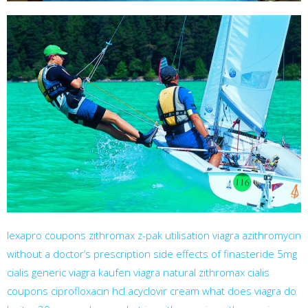
lexapro coupons
zithromax z-pak
utilisation viagra
azithromycin
without a doctor’s prescription
side effects of finasteride 5mg
cialis generic
viagra kaufen
viagra natural
zithromax
cialis
coupons
ciprofloxacin hcl
acyclovir cream
what does viagra do