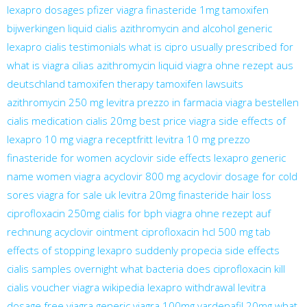
lexapro dosages
pfizer viagra
finasteride 1mg
tamoxifen
bijwerkingen
liquid cialis
azithromycin and alcohol
generic
lexapro
cialis testimonials
what is cipro usually prescribed for
what is viagra
cilias
azithromycin liquid
viagra ohne rezept aus
deutschland
tamoxifen therapy
tamoxifen lawsuits
azithromycin 250 mg
levitra prezzo in farmacia
viagra bestellen
cialis medication
cialis 20mg
best price viagra
side effects of
lexapro 10 mg
viagra receptfritt
levitra 10 mg prezzo
finasteride for women
acyclovir side effects
lexapro generic
name
women viagra
acyclovir 800 mg
acyclovir dosage for cold
sores
viagra for sale uk
levitra 20mg
finasteride hair loss
ciprofloxacin 250mg
cialis for bph
viagra ohne rezept auf
rechnung
acyclovir ointment
ciprofloxacin hcl 500 mg tab
effects of stopping lexapro suddenly
propecia side effects
cialis samples overnight
what bacteria does ciprofloxacin kill
cialis voucher
viagra wikipedia
lexapro withdrawal
levitra
dosage
free viagra
generic viagra 100mg
vardenafil 20mg
what