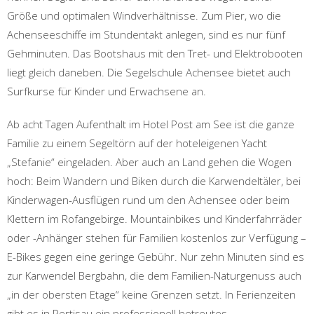
Größe und optimalen Windverhältnisse. Zum Pier, wo die
Achenseeschiffe im Stundentakt anlegen, sind es nur fünf
Gehminuten. Das Bootshaus mit den Tret- und Elektrobooten
liegt gleich daneben. Die Segelschule Achensee bietet auch
Surfkurse für Kinder und Erwachsene an.
Ab acht Tagen Aufenthalt im Hotel Post am See ist die ganze
Familie zu einem Segeltörn auf der hoteleigenen Yacht
„Stefanie“ eingeladen. Aber auch an Land gehen die Wogen
hoch: Beim Wandern und Biken durch die Karwendeltäler, bei
Kinderwagen-Ausflügen rund um den Achensee oder beim
Klettern im Rofangebirge. Mountainbikes und Kinderfahrräder
oder -Anhänger stehen für Familien kostenlos zur Verfügung –
E-Bikes gegen eine geringe Gebühr. Nur zehn Minuten sind es
zur Karwendel Bergbahn, die dem Familien-Naturgenuss auch
„in der obersten Etage“ keine Grenzen setzt. In Ferienzeiten
gibt es in Pertisau ein professionell betreutes