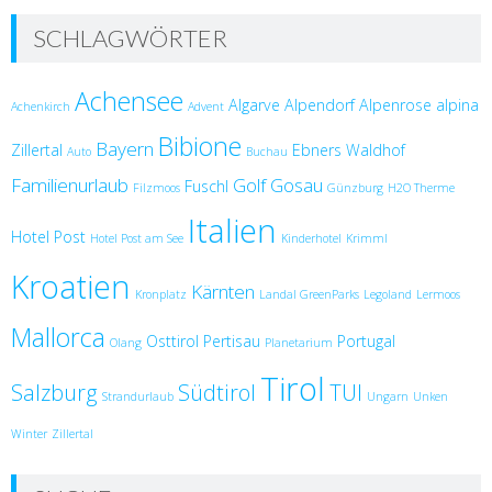
SCHLAGWÖRTER
Achensee
Algarve
Alpendorf
Alpenrose
alpina
Achenkirch
Advent
Bibione
Bayern
Zillertal
Ebners Waldhof
Auto
Buchau
Familienurlaub
Golf
Gosau
Fuschl
Filzmoos
Günzburg
H2O Therme
Italien
Hotel Post
Hotel Post am See
Kinderhotel
Krimml
Kroatien
Kärnten
Kronplatz
Landal GreenParks
Legoland
Lermoos
Mallorca
Osttirol
Pertisau
Portugal
Olang
Planetarium
Tirol
Salzburg
Südtirol
TUI
Strandurlaub
Ungarn
Unken
Winter
Zillertal