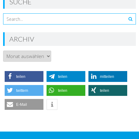
SUCHE
ARCHIV
Archiv
teilen
teilen
mitteilen
twittern
teilen
teilen
E-Mail