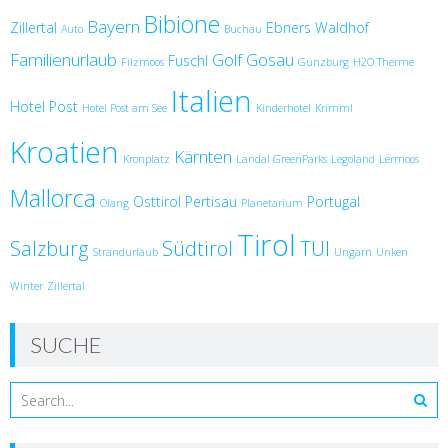
Bibione
Bayern
Zillertal
Ebners Waldhof
Auto
Buchau
Familienurlaub
Golf
Gosau
Fuschl
Filzmoos
Günzburg
H2O Therme
Italien
Hotel Post
Hotel Post am See
Kinderhotel
Krimml
Kroatien
Kärnten
Kronplatz
Landal GreenParks
Legoland
Lermoos
Mallorca
Osttirol
Pertisau
Portugal
Olang
Planetarium
Tirol
Salzburg
Südtirol
TUI
Strandurlaub
Ungarn
Unken
Winter
Zillertal
SUCHE