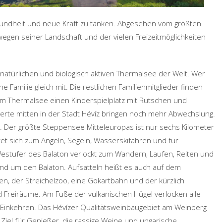
ndheit und neue Kraft zu tanken. Abgesehen vom größten
wegen seiner Landschaft und der vielen Freizeitmöglichkeiten
n natürlichen und biologisch aktiven Thermalsee der Welt. Wer
Familie gleich mit. Die restlichen Familienmitglieder finden
em Thermalsee einen Kinderspielplatz mit Rutschen und
erte mitten in der Stadt Hévíz bringen noch mehr Abwechslung.
n. Der größte Steppensee Mitteleuropas ist nur sechs Kilometer
et sich zum Angeln, Segeln, Wasserskifahren und für
Westufer des Balaton verlockt zum Wandern, Laufen, Reiten und
und um den Balaton. Aufsatteln heißt es auch auf dem
en, der Streichelzoo, eine Gokartbahn und der kürzlich
d Freiräume. Am Fuße der vulkanischen Hügel verlocken alle
 Einkehren. Das Hévízer Qualitätsweinbaugebiet am Weinberg
 Ziel für Genießer, die rassige Weine und ungarische