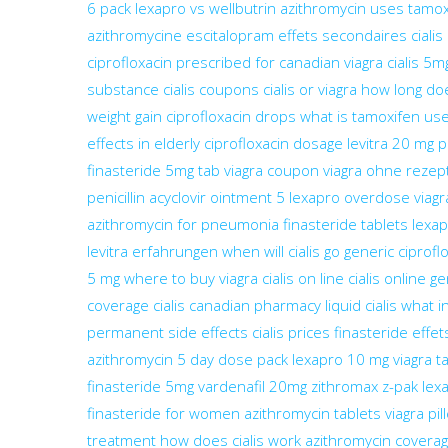
6 pack
lexapro vs wellbutrin
azithromycin uses
tamox
azithromycine
escitalopram effets secondaires
ciali
ciprofloxacin prescribed for
canadian viagra
cialis 5m
substance
cialis coupons
cialis or viagra
how long doe
weight gain
ciprofloxacin drops
what is tamoxifen use
effects in elderly
ciprofloxacin dosage
levitra 20 mg 
finasteride 5mg tab
viagra coupon
viagra ohne rezep
penicillin
acyclovir ointment 5
lexapro overdose
viagr
azithromycin for pneumonia
finasteride tablets
lexap
levitra erfahrungen
when will cialis go generic
ciprofl
5 mg
where to buy viagra
cialis on line
cialis online
ge
coverage
cialis canadian pharmacy
liquid cialis
what i
permanent side effects
cialis prices
finasteride effe
azithromycin 5 day dose pack
lexapro 10 mg
viagra t
finasteride 5mg
vardenafil 20mg
zithromax z-pak
lex
finasteride for women
azithromycin tablets
viagra pil
treatment
how does cialis work
azithromycin covera