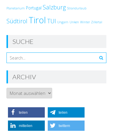
Salzburg
Portugal
Planetarium
Strandurlaub
Tirol
Südtirol
TUI
Ungarn
Unken
Winter
Zillertal
SUCHE
ARCHIV
Archiv
teilen
teilen
mitteilen
twittern