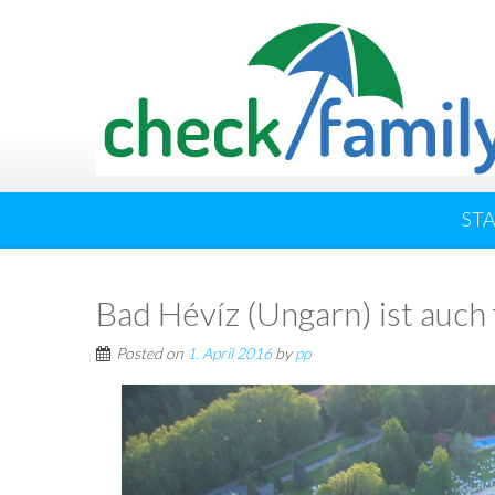
ST
Bad Hévíz (Ungarn) ist auch 
Posted on
1. April 2016
by
pp