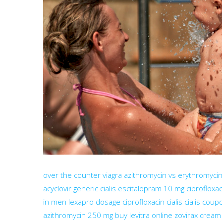
over the counter viagra
azithromycin vs erythromyci
acyclovir
generic cialis
escitalopram 10 mg
ciprofloxa
in men
lexapro dosage
ciprofloxacin
cialis
cialis cou
azithromycin 250 mg
buy levitra online
zovirax cream