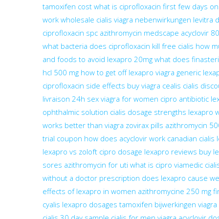
tamoxifen cost
what is ciprofloxacin
first few days on
work
wholesale cialis
viagra nebenwirkungen
levitra
ciprofloxacin spc
azithromycin medscape
acyclovir 8
what bacteria does ciprofloxacin kill
free cialis
how mu
and foods to avoid
lexapro 20mg
what does finaster
hcl 500 mg
how to get off lexapro
viagra generic
lexa
ciprofloxacin side effects
buy viagra
cealis
cialis disc
livraison 24h
sex viagra for women
cipro antibiotic
le
ophthalmic solution
cialis dosage strengths
lexapro 
works better than viagra
zovirax pills
azithromycin 5
trial coupon
how does acyclovir work
canadian cialis
lexapro vs zoloft
cipro dosage
lexapro reviews
buy le
sores
azithromycin for uti
what is cipro
viamedic ciali
without a doctor prescription
does lexapro cause wei
effects of lexapro in women
azithromycine 250 mg
f
cyalis
lexapro dosages
tamoxifen bijwerkingen
viagra
cialis 30 day sample
cialis for men
viagra
acyclovir do