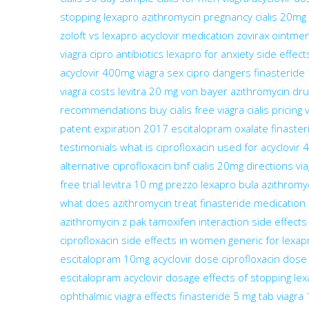
stopping lexapro
azithromycin pregnancy
cialis 20mg
zoloft vs lexapro
acyclovir medication
zovirax ointme
viagra
cipro antibiotics
lexapro for anxiety
side effect
acyclovir 400mg
viagra sex
cipro dangers
finasteride
viagra costs
levitra 20 mg von bayer
azithromycin dru
recommendations
buy cialis
free viagra
cialis pricing
patent expiration 2017
escitalopram oxalate
finaster
testimonials
what is ciprofloxacin used for
acyclovir 
alternative
ciprofloxacin bnf
cialis 20mg directions
via
free trial
levitra 10 mg prezzo
lexapro bula
azithromyc
what does azithromycin treat
finasteride medication
azithromycin z pak
tamoxifen interaction
side effects 
ciprofloxacin side effects in women
generic for lexap
escitalopram 10mg
acyclovir dose
ciprofloxacin dose
escitalopram
acyclovir dosage
effects of stopping le
ophthalmic
viagra effects
finasteride 5 mg tab
viagra