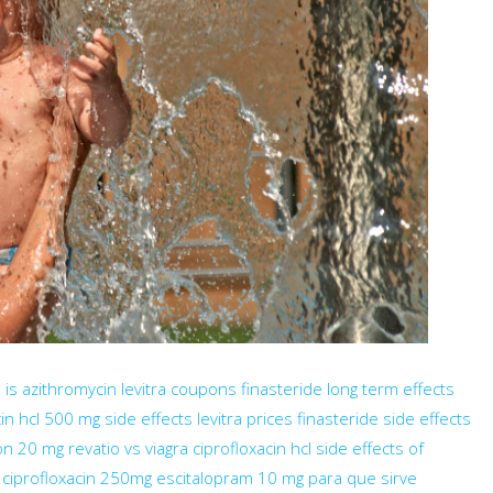
n
is azithromycin
levitra coupons
finasteride long term effects
cin hcl 500 mg side effects
levitra prices
finasteride side effects
pon 20 mg
revatio vs viagra
ciprofloxacin hcl
side effects of
ciprofloxacin 250mg
escitalopram 10 mg para que sirve