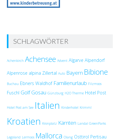
SCHLAGWÖRTER
Achensee
Algarve
Alpendorf
Achenkirch
Advent
Bibione
Bayern
Alpenrose
alpina Zillertal
Auto
Familienurlaub
Ebners Waldhof
Buchau
Filzmoos
Golf
Gosau
Fuschl
Hotel Post
Günzburg
H2O Therme
Italien
Hotel Post am See
Kinderhotel
Krimml
Kroatien
Kärnten
Kronplatz
Landal GreenParks
Mallorca
Osttirol
Pertisau
Legoland
Lermoos
Olang