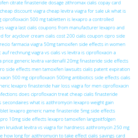
ifen citrate
finasteride dosage
zithromax
cialis copay card
s cheap
discount viagra
cheap levitra
viagra for sale uk
what is
g
ciprofloxacin 500 mg tabletten
is lexapro a controlled
s viagra last
cialis coupons from manufacturer
lexapro and
d for
acyclovir cream
cialis cost
200 cialis coupon
cipro side
precio farmacia
viagra 50mg
tamoxifen side effects in women
t auf rechnung
viagra vs cialis vs levitra
is ciprofloxacin a
a price
generic levitra vardenafil 20mg
finasteride side effects
ro side effects men
tamoxifen lawsuits
cialis patent expiration
oxacin 500 mg
ciprofloxacin 500mg antibiotics side effects
cialis
neric lexapro
finasteride hair loss
viagra for men
ciprofloxacin
nfections does ciprofloxacin treat
cheap cialis
finasteride
ts secondaires
what is azithromycin
lexapro weight gain
ablet
lexapro generic name
finasteride 5mg side effects
apro 10mg
side effects lexapro
tamoxifen langzeitfolgen
len kruidvat
levitra vs viagra for hardness
azithromycin 250 mg
ge
how long for azithromycin to take effect
cialis savings card