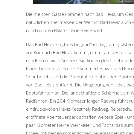
Die meisten Gäste kommen nach Bad Hévíz, um Gesu
natürlichen Thermalsee der Welt ist Bad Hévíz auch 
rund um den Balaton eine Reise wert.
Das Bad Hévíz so „heiß begehrt“ ist, liegt am größte
zur Kur nach Bad Hévíz kommt, nimmt am besten seine 
rundherum viele Anreize. Sie finden gleich neben d
Kinderbecken. Zahlreiche Sommerfestivals und Konz
Sehr beliebt sind die Ballonfahrten über den Balato
von Bad Hévíz entfernt. Die Umgebung von Hévíz biet
Bootsfahrten an. Die landschaftliche Schönheit am 
Radfahren. Ein 204 Kilometer langer Radweg führt r
eindrucksvollen Hévíz-Keszthely Radweg. Reiterschul
eröffnete Abenteuerpark schaffen weitere Spiel- un
paar Kilometer kleine Weinkeller und Tschardas zum
Egregy mit seinen romantischen Kellergassen ist das