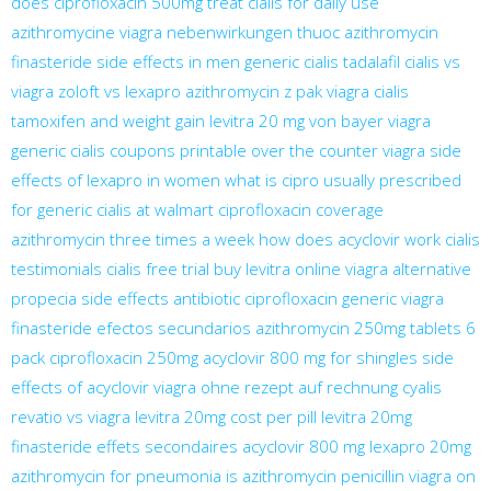
does ciprofloxacin 500mg treat
cialis for daily use
azithromycine
viagra nebenwirkungen
thuoc azithromycin
finasteride side effects in men
generic cialis tadalafil
cialis vs
viagra
zoloft vs lexapro
azithromycin z pak
viagra cialis
tamoxifen and weight gain
levitra 20 mg von bayer
viagra
generic
cialis coupons printable
over the counter viagra
side
effects of lexapro in women
what is cipro usually prescribed
for
generic cialis at walmart
ciprofloxacin coverage
azithromycin three times a week
how does acyclovir work
cialis
testimonials
cialis free trial
buy levitra online
viagra alternative
propecia side effects
antibiotic ciprofloxacin
generic viagra
finasteride efectos secundarios
azithromycin 250mg tablets 6
pack
ciprofloxacin 250mg
acyclovir 800 mg for shingles
side
effects of acyclovir
viagra ohne rezept auf rechnung
cyalis
revatio vs viagra
levitra 20mg cost per pill
levitra 20mg
finasteride effets secondaires
acyclovir 800 mg
lexapro 20mg
azithromycin for pneumonia
is azithromycin penicillin
viagra on