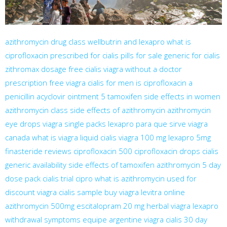
azithromycin drug class
wellbutrin and lexapro
what is
ciprofloxacin prescribed for
cialis pills for sale
generic for cialis
zithromax dosage
free cialis
viagra without a doctor
prescription
free viagra
cialis for men
is ciprofloxacin a
penicillin
acyclovir ointment 5
tamoxifen side effects in women
azithromycin class
side effects of azithromycin
azithromycin
eye drops
viagra single packs
lexapro para que sirve
viagra
canada
what is viagra
liquid cialis
viagra 100 mg
lexapro 5mg
finasteride reviews
ciprofloxacin 500
ciprofloxacin drops
cialis
generic availability
side effects of tamoxifen
azithromycin 5 day
dose pack
cialis trial
cipro
what is azithromycin used for
discount viagra
cialis sample
buy viagra
levitra online
azithromycin 500mg
escitalopram 20 mg
herbal viagra
lexapro
withdrawal symptoms
equipe argentine viagra
cialis 30 day