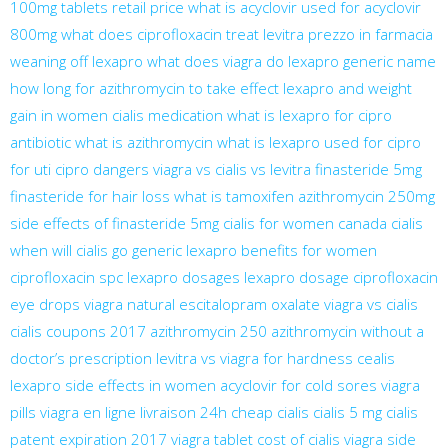
100mg tablets retail price
what is acyclovir used for
acyclovir
800mg
what does ciprofloxacin treat
levitra prezzo in farmacia
weaning off lexapro
what does viagra do
lexapro generic name
how long for azithromycin to take effect
lexapro and weight
gain in women
cialis medication
what is lexapro for
cipro
antibiotic
what is azithromycin
what is lexapro used for
cipro
for uti
cipro dangers
viagra vs cialis vs levitra
finasteride 5mg
finasteride for hair loss
what is tamoxifen
azithromycin 250mg
side effects of finasteride 5mg
cialis for women
canada cialis
when will cialis go generic
lexapro benefits for women
ciprofloxacin spc
lexapro dosages
lexapro dosage
ciprofloxacin
eye drops
viagra natural
escitalopram oxalate
viagra vs cialis
cialis coupons 2017
azithromycin 250
azithromycin without a
doctor’s prescription
levitra vs viagra for hardness
cealis
lexapro side effects in women
acyclovir for cold sores
viagra
pills
viagra en ligne livraison 24h
cheap cialis
cialis 5 mg
cialis
patent expiration 2017
viagra tablet
cost of cialis
viagra
side