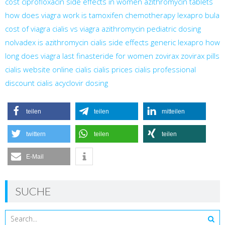
cost
ciprofloxacin side effects in women
azithromycin tablets
how does viagra work
is tamoxifen chemotherapy
lexapro bula
cost of viagra
cialis vs viagra
azithromycin pediatric dosing
nolvadex
is azithromycin
cialis side effects
generic lexapro
how
long does viagra last
finasteride for women
zovirax
zovirax pills
cialis website
online cialis
cialis prices
cialis professional
discount cialis
acyclovir dosing
teilen
teilen
mitteilen
twittern
teilen
teilen
E-Mail
SUCHE