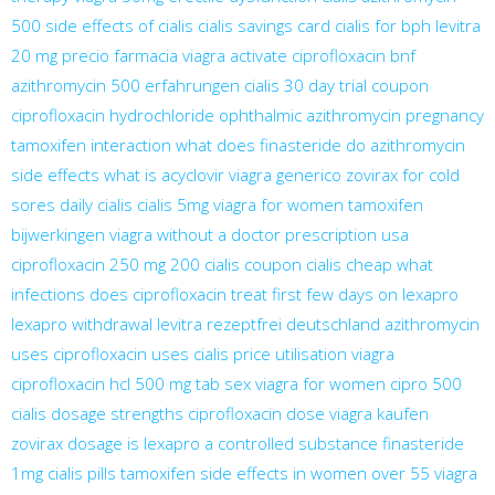
500
side effects of cialis
cialis savings card
cialis for bph
levitra
20 mg precio farmacia
viagra activate
ciprofloxacin bnf
azithromycin 500 erfahrungen
cialis 30 day trial coupon
ciprofloxacin hydrochloride ophthalmic
azithromycin pregnancy
tamoxifen interaction
what does finasteride do
azithromycin
side effects
what is acyclovir
viagra generico
zovirax for cold
sores
daily cialis
cialis 5mg
viagra for women
tamoxifen
bijwerkingen
viagra without a doctor prescription usa
ciprofloxacin 250 mg
200 cialis coupon
cialis cheap
what
infections does ciprofloxacin treat
first few days on lexapro
lexapro withdrawal
levitra rezeptfrei deutschland
azithromycin
uses
ciprofloxacin uses
cialis price
utilisation viagra
ciprofloxacin hcl 500 mg tab
sex viagra for women
cipro 500
cialis dosage strengths
ciprofloxacin dose
viagra kaufen
zovirax dosage
is lexapro a controlled substance
finasteride
1mg
cialis pills
tamoxifen side effects in women over 55
viagra