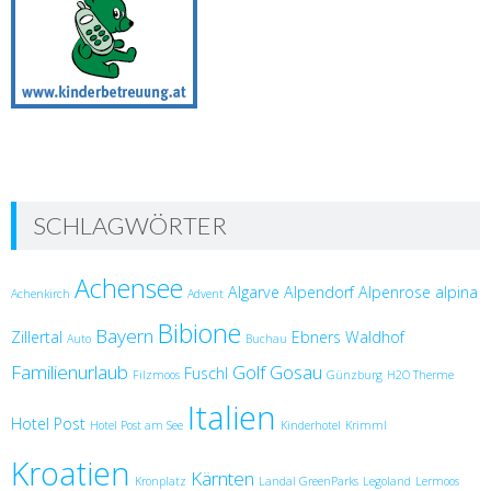
SCHLAGWÖRTER
Achensee
Algarve
Alpendorf
Alpenrose
alpina
Achenkirch
Advent
Bibione
Bayern
Zillertal
Ebners Waldhof
Auto
Buchau
Familienurlaub
Golf
Gosau
Fuschl
Filzmoos
Günzburg
H2O Therme
Italien
Hotel Post
Hotel Post am See
Kinderhotel
Krimml
Kroatien
Kärnten
Kronplatz
Landal GreenParks
Legoland
Lermoos