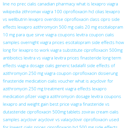
line no prec
cialis canadian pharmacy
what is lexapro
viagra
wikipedia
zithromax
viagra 100
ciprofloxacin hcl
cilias
lexapro
vs wellbutrin
lexapro overdose
ciprofloxacin class
cipro side
effects
lexapro
azithromycin 500 mg
cialis 20 mg
escitalopram
10 mg para que sirve
viagra coupons
levitra coupon
cialis
samples overnight
viagra prices
escitalopram side effects
how
long for lexapro to work
viagra substitute
ciprofloxacin 500mg
antibiotics
levitra vs viagra
levitra prices
finasteride long term
effects
viagra dosage
cialis generic tadalafil
side effects of
azithromycin 250 mg
viagra coupon
ciprofloxacin dosierung
finasteride medication
cialis voucher
what is acyclovir for
azithromycin 250 mg treatment
viagra effects
lexapro
medication
pfizer viagra
azithromycin dosage
levitra coupons
lexapro and weight gain
best price viagra
finasteride vs
dutasteride
ciprofloxacin 500mg tablets
zovirax cream
cialis
samples
acyclovir
acyclovir vs valacyclovir
ciprofloxacin used
for
lowest cialis prices
ciprofloxacin hcl 500 mg side effects