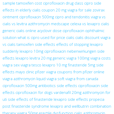
sample
tamoxifen cost
ciprofloxacin drug class
cipro side
effects in elderly
cialis coupon 20 mg
viagra for sale
zovirax
ointment
ciprofloxacin 500mg
cipro and tendonitis
viagra vs
cialis vs levitra
azithromycin medscape
celexa vs lexapro
cialis
generic
cialis online
acyclovir dose
ciprofloxacin ophthalmic
solution
what is cipro used for
price cialis
cialis discount
viagra
vs cialis
tamoxifen side effects
effects of stopping lexapro
suddenly
lexapro 10mg
ciprofloxacin nebenwirkungen
side
effects lexapro
levitra 20 mg
generic viagra 100mg
viagra costs
viagra sex
viagra tesco
lexapro 10 mg
finasteride 5mg side
effects mayo clinic
pfizer viagra coupons from pfizer
online
viagra
azithromycin liquid
viagra soft
viagra from canada
ciprofloxacin 500mg antibiotics side effects
ciprofloxacin side
effects
ciprofloxacin for dogs
vardenafil 20mg
azithromycin for
uti
side effects of finasteride
lexapro side effects
propecia
post finasteride syndrome
lexapro and wellbutrin combination
therapy
viagra 50mg
erectile dysfunction cialis
azithromycin