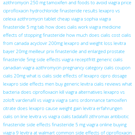
azithromycin 250 mg
tamoxifen and foods to avoid
viagra price
ciprofloxacin hydrochloride
finasteride results
lexapro vs
celexa
azithromycin tablet
cheap viagra
sophia viagra
finasteride 5 mg tab
how does cialis work
viagra medicine
effects of stopping finasteride
how much does cialis cost
cialis
from canada
acyclovir 200mg
lexapro and weight loss
levitra
bayer 20mg meilleur prix
finasteride and enlarged prostate
finasteride 5mg side effects
viagra receptfritt
generic cialis
canadian viagra
azithromycin pregnancy category
cialis coupon
cialis 20mg
what is cialis
side effects of lexapro
cipro dosage
lexapro side effects men
buy generic levitra
cialis reviews
what
bacteria does ciprofloxacin kill
viagra alternatives
lexapro vs
zoloft
vardenafil vs viagra
viagra sans ordonnance
tamoxifen
citrate
does lexapro cause weight gain
levitra erfahrungen
cialis on line
levitra vs viagra
cialis tadalafil
zithromax antibiotic
finasteride side effects
finasteride 5 mg
viagra online
buying
viagra
9 levitra at walmart
common side effects of ciprofloxacin