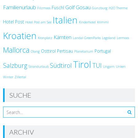
Familienurlaub
Golf
Gosau
Fuschl
Filzmoos
Günzburg
H2O Therme
Italien
Hotel Post
Hotel Post am See
Kinderhotel
Krimml
Kroatien
Kärnten
Kronplatz
Landal GreenParks
Legoland
Lermoos
Mallorca
Osttirol
Pertisau
Portugal
Olang
Planetarium
Tirol
Salzburg
Südtirol
TUI
Strandurlaub
Ungarn
Unken
Winter
Zillertal
SUCHE
ARCHIV