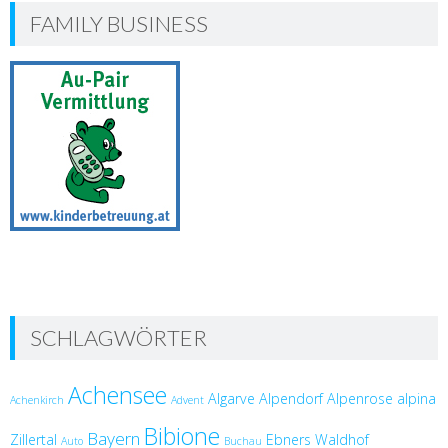
FAMILY BUSINESS
SCHLAGWÖRTER
Achensee
Algarve
Alpendorf
Alpenrose
alpina
Achenkirch
Advent
Bibione
Bayern
Zillertal
Ebners Waldhof
Auto
Buchau