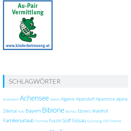
SCHLAGWÖRTER
Achensee
Algarve
Alpendorf
Alpenrose
alpina
Achenkirch
Advent
Bibione
Bayern
Zillertal
Ebners Waldhof
Auto
Buchau
Familienurlaub
Golf
Gosau
Fuschl
Filzmoos
Günzburg
H2O Therme