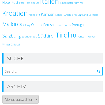
Italien
Hotel Post
Hotel Post am See
Kinderhotel
Krimml
Kroatien
Kärnten
Kronplatz
Landal GreenParks
Legoland
Lermoos
Mallorca
Osttirol
Pertisau
Portugal
Olang
Planetarium
Tirol
Salzburg
Südtirol
TUI
Strandurlaub
Ungarn
Unken
Winter
Zillertal
SUCHE
ARCHIV
Archiv