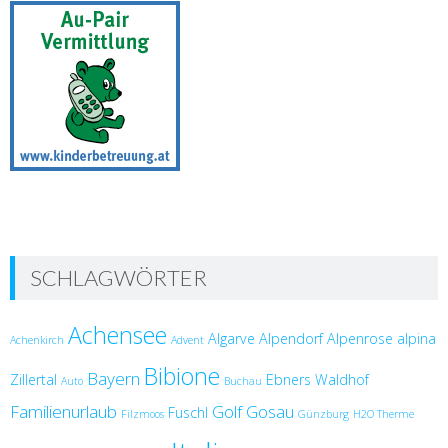
SCHLAGWÖRTER
Achensee
Algarve
Alpendorf
Alpenrose
alpina
Achenkirch
Advent
Bibione
Bayern
Zillertal
Ebners Waldhof
Auto
Buchau
Familienurlaub
Golf
Gosau
Fuschl
Filzmoos
Günzburg
H2O Therme