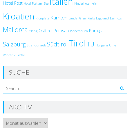
Italien
Hotel Post
Hotel Post am See
Kinderhotel
Krimml
Kroatien
Kärnten
Kronplatz
Landal GreenParks
Legoland
Lermoos
Mallorca
Osttirol
Pertisau
Portugal
Olang
Planetarium
Tirol
Salzburg
Südtirol
TUI
Strandurlaub
Ungarn
Unken
Winter
Zillertal
SUCHE
ARCHIV
Archiv