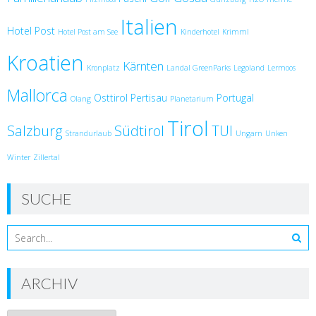
Italien
Hotel Post
Hotel Post am See
Kinderhotel
Krimml
Kroatien
Kärnten
Kronplatz
Landal GreenParks
Legoland
Lermoos
Mallorca
Osttirol
Pertisau
Portugal
Olang
Planetarium
Tirol
Salzburg
Südtirol
TUI
Strandurlaub
Ungarn
Unken
Winter
Zillertal
SUCHE
ARCHIV