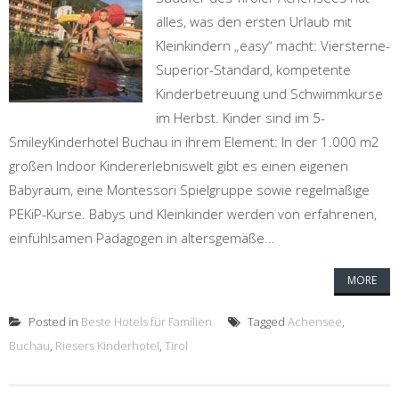
alles, was den ersten Urlaub mit
Kleinkindern „easy“ macht: Viersterne-
Superior-Standard, kompetente
Kinderbetreuung und Schwimmkurse
im Herbst. Kinder sind im 5-
SmileyKinderhotel Buchau in ihrem Element: In der 1.000 m2
großen Indoor Kindererlebniswelt gibt es einen eigenen
Babyraum, eine Montessori Spielgruppe sowie regelmäßige
PEKiP-Kurse. Babys und Kleinkinder werden von erfahrenen,
einfühlsamen Pädagogen in altersgemäße...
MORE
Posted in
Beste Hotels für Familien
Tagged
Achensee
,
Buchau
,
Riesers Kinderhotel
,
Tirol