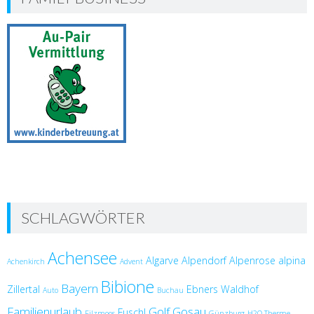
SCHLAGWÖRTER
Achensee
Algarve
Alpendorf
Alpenrose
alpina
Achenkirch
Advent
Bibione
Bayern
Zillertal
Ebners Waldhof
Auto
Buchau
Familienurlaub
Golf
Gosau
Fuschl
Filzmoos
Günzburg
H2O Therme