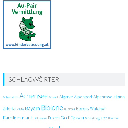
SCHLAGWÖRTER
Achensee
Algarve
Alpendorf
Alpenrose
alpina
Achenkirch
Advent
Bibione
Bayern
Zillertal
Ebners Waldhof
Auto
Buchau
Familienurlaub
Golf
Gosau
Fuschl
Filzmoos
Günzburg
H2O Therme