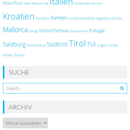
Italien
Hotel Post
Hotel Post am See
Kinderhotel
Krimml
Kroatien
Kärnten
Kronplatz
Landal GreenParks
Legoland
Lermoos
Mallorca
Osttirol
Pertisau
Portugal
Olang
Planetarium
Tirol
Salzburg
Südtirol
TUI
Strandurlaub
Ungarn
Unken
Winter
Zillertal
SUCHE
ARCHIV
Archiv