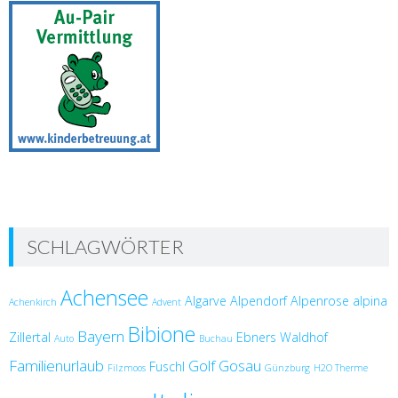
SCHLAGWÖRTER
Achensee
Algarve
Alpendorf
Alpenrose
alpina
Achenkirch
Advent
Bibione
Bayern
Zillertal
Ebners Waldhof
Auto
Buchau
Familienurlaub
Golf
Gosau
Fuschl
Filzmoos
Günzburg
H2O Therme