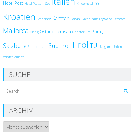
Italien
Hotel Post
Hotel Post am See
Kinderhotel
Krimml
Kroatien
Kärnten
Kronplatz
Landal GreenParks
Legoland
Lermoos
Mallorca
Osttirol
Pertisau
Portugal
Olang
Planetarium
Tirol
Salzburg
Südtirol
TUI
Strandurlaub
Ungarn
Unken
Winter
Zillertal
SUCHE
ARCHIV
Archiv