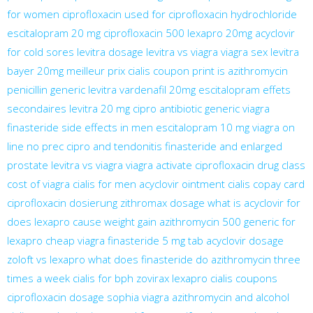
for women
ciprofloxacin used for
ciprofloxacin hydrochloride
escitalopram 20 mg
ciprofloxacin 500
lexapro 20mg
acyclovir
for cold sores
levitra dosage
levitra vs viagra
viagra sex
levitra
bayer 20mg meilleur prix
cialis coupon print
is azithromycin
penicillin
generic levitra vardenafil 20mg
escitalopram effets
secondaires
levitra 20 mg
cipro antibiotic
generic viagra
finasteride side effects in men
escitalopram 10 mg
viagra on
line no prec
cipro and tendonitis
finasteride and enlarged
prostate
levitra vs viagra
viagra activate
ciprofloxacin drug class
cost of viagra
cialis for men
acyclovir ointment
cialis copay card
ciprofloxacin dosierung
zithromax dosage
what is acyclovir for
does lexapro cause weight gain
azithromycin 500
generic for
lexapro
cheap viagra
finasteride 5 mg tab
acyclovir dosage
zoloft vs lexapro
what does finasteride do
azithromycin three
times a week
cialis for bph
zovirax
lexapro
cialis coupons
ciprofloxacin dosage
sophia viagra
azithromycin and alcohol