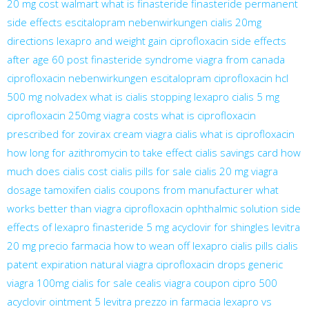
20 mg cost walmart
what is finasteride
finasteride permanent
side effects
escitalopram nebenwirkungen
cialis 20mg
directions
lexapro and weight gain
ciprofloxacin side effects
after age 60
post finasteride syndrome
viagra from canada
ciprofloxacin nebenwirkungen
escitalopram
ciprofloxacin hcl
500 mg
nolvadex
what is cialis
stopping lexapro
cialis 5 mg
ciprofloxacin 250mg
viagra costs
what is ciprofloxacin
prescribed for
zovirax cream
viagra cialis
what is ciprofloxacin
how long for azithromycin to take effect
cialis savings card
how
much does cialis cost
cialis pills for sale
cialis 20 mg
viagra
dosage
tamoxifen
cialis coupons from manufacturer
what
works better than viagra
ciprofloxacin ophthalmic solution
side
effects of lexapro
finasteride 5 mg
acyclovir for shingles
levitra
20 mg precio farmacia
how to wean off lexapro
cialis pills
cialis
patent expiration
natural viagra
ciprofloxacin drops
generic
viagra 100mg
cialis for sale
cealis
viagra coupon
cipro 500
acyclovir ointment 5
levitra prezzo in farmacia
lexapro vs