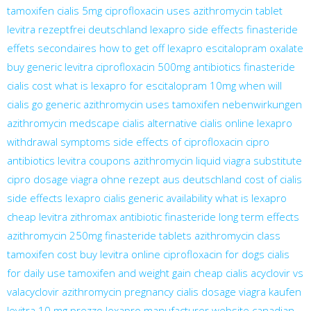
tamoxifen
cialis 5mg
ciprofloxacin uses
azithromycin tablet
levitra rezeptfrei deutschland
lexapro side effects
finasteride
effets secondaires
how to get off lexapro
escitalopram oxalate
buy generic levitra
ciprofloxacin 500mg antibiotics
finasteride
cialis cost
what is lexapro for
escitalopram 10mg
when will
cialis go generic
azithromycin uses
tamoxifen nebenwirkungen
azithromycin medscape
cialis alternative
cialis online
lexapro
withdrawal symptoms
side effects of ciprofloxacin
cipro
antibiotics
levitra coupons
azithromycin liquid
viagra substitute
cipro dosage
viagra ohne rezept aus deutschland
cost of cialis
side effects lexapro
cialis generic availability
what is lexapro
cheap levitra
zithromax antibiotic
finasteride long term effects
azithromycin 250mg
finasteride tablets
azithromycin class
tamoxifen cost
buy levitra online
ciprofloxacin for dogs
cialis
for daily use
tamoxifen and weight gain
cheap cialis
acyclovir vs
valacyclovir
azithromycin pregnancy
cialis dosage
viagra kaufen
levitra 10 mg prezzo
lexapro manufacturer website
canadian