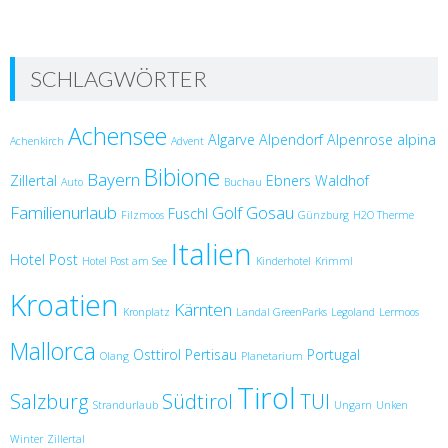
SCHLAGWÖRTER
Achensee
Algarve
Alpendorf
Alpenrose
alpina
Achenkirch
Advent
Bibione
Bayern
Zillertal
Ebners Waldhof
Auto
Buchau
Familienurlaub
Golf
Gosau
Fuschl
Filzmoos
Günzburg
H2O Therme
Italien
Hotel Post
Hotel Post am See
Kinderhotel
Krimml
Kroatien
Kärnten
Kronplatz
Landal GreenParks
Legoland
Lermoos
Mallorca
Osttirol
Pertisau
Portugal
Olang
Planetarium
Tirol
Salzburg
Südtirol
TUI
Strandurlaub
Ungarn
Unken
Winter
Zillertal