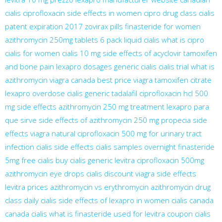
cialis
ciprofloxacin side effects in women
cipro drug class
cialis
patent expiration 2017
zovirax pills
finasteride for women
azithromycin 250mg tablets 6 pack
liquid cialis
what is cipro
cialis for women
cialis 10 mg
side effects of acyclovir
tamoxifen
and bone pain
lexapro dosages
generic cialis
cialis trial
what is
azithromycin
viagra canada
best price viagra
tamoxifen citrate
lexapro overdose
cialis generic tadalafil
ciprofloxacin hcl 500
mg side effects
azithromycin 250 mg treatment
lexapro para
que sirve
side effects of azithromycin 250 mg
propecia side
effects
viagra natural
ciprofloxacin 500 mg for urinary tract
infection
cialis side effects
cialis samples overnight
finasteride
5mg
free cialis
buy cialis
generic levitra
ciprofloxacin 500mg
azithromycin eye drops
cialis discount
viagra side effects
levitra prices
azithromycin vs erythromycin
azithromycin drug
class
daily cialis
side effects of lexapro in women
cialis canada
canada cialis
what is finasteride used for
levitra coupon
cialis