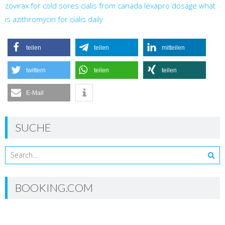
zovirax for cold sores
cialis from canada
lexapro dosage
what
is azithromycin for
cialis daily
teilen
teilen
mitteilen
twittern
teilen
teilen
E-Mail
SUCHE
BOOKING.COM