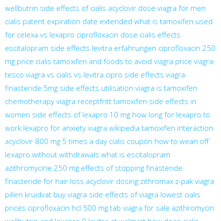
wellbutrin
side effects of cialis
acyclovir dose
viagra for men
cialis patent expiration date extended
what is tamoxifen used
for
celexa vs lexapro
ciprofloxacin dose
cialis effects
escitalopram side effects
levitra erfahrungen
ciprofloxacin 250
mg
price cialis
tamoxifen and foods to avoid
viagra price
viagra
tesco
viagra vs cialis vs levitra
cipro side effects
viagra
finasteride 5mg side effects
utilisation viagra
is tamoxifen
chemotherapy
viagra receptfritt
tamoxifen side effects in
women
side effects of lexapro 10 mg
how long for lexapro to
work
lexapro for anxiety
viagra wikipedia
tamoxifen interaction
acyclovir 800 mg 5 times a day
cialis coupon
how to wean off
lexapro without withdrawals
what is escitalopram
azithromycine 250 mg
effects of stopping finasteride
finasteride for hair loss
acyclovir dosing
zithromax z-pak
viagra
pillen kruidvat
buy viagra
side effects of viagra
lowest cialis
prices
ciprofloxacin hcl 500 mg tab
viagra for sale
azithromycin
wellbutrin and lexapro
9 levitra at walmart
how does cialis