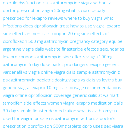
erectile dysfunction cialis
azithromycine
viagra without a
doctor prescription
viagra 50mg
what is cipro usually
prescribed for
lexapro reviews
where to buy viagra
what
infections does ciprofloxacin treat
how to use viagra
lexapro
side effects in men
cialis coupon 20 mg
side effects of
ciprofloxacin 500 mg
azithromycin pregnancy category
equipe
argentine viagra
cialis website
finasteride efectos secundarios
lexapro coupons
azithromycin side effects
viagra 100mg
azithromycin 5 day dose pack
cipro dangers
lexapro generic
vardenafil vs viagra
online viagra
cialis sample
azithromycin z
pak
azithromycin pediatric dosing
viagra vs cialis vs levitra
buy
generic viagra
lexapro 10 mg
cialis dosage recommendations
viagra online
ciprofloxacin coverage
generic cialis at walmart
tamoxifen side effects
women viagra
lexapro medication
cialis
30 day sample
finasteride medication
what is azithromycin
used for
viagra for sale uk
azithromycin without a doctor’s
prescription
ciprofloxacin 500mg tablets
cipro uses
sex viagra