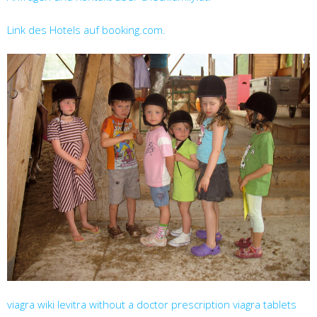
Link des Hotels auf booking.com.
viagra wiki
levitra without a doctor prescription
viagra tablets