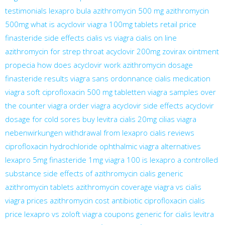
testimonials
lexapro bula
azithromycin 500 mg
azithromycin
500mg
what is acyclovir
viagra 100mg tablets retail price
finasteride side effects
cialis vs viagra
cialis on line
azithromycin for strep throat
acyclovir 200mg
zovirax ointment
propecia
how does acyclovir work
azithromycin dosage
finasteride results
viagra sans ordonnance
cialis medication
viagra soft
ciprofloxacin 500 mg tabletten
viagra samples
over
the counter viagra
order viagra
acyclovir side effects
acyclovir
dosage for cold sores
buy levitra
cialis 20mg
cilias
viagra
nebenwirkungen
withdrawal from lexapro
cialis reviews
ciprofloxacin hydrochloride ophthalmic
viagra alternatives
lexapro 5mg
finasteride 1mg
viagra 100
is lexapro a controlled
substance
side effects of azithromycin
cialis generic
azithromycin tablets
azithromycin coverage
viagra vs cialis
viagra prices
azithromycin cost
antibiotic ciprofloxacin
cialis
price
lexapro vs zoloft
viagra coupons
generic for cialis
levitra