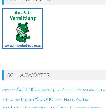
SCHLAGWÖRTER
Achensee
Algarve
Alpendorf
Alpenrose
alpina
Achenkirch
Advent
Bibione
Bayern
Zillertal
Ebners Waldhof
Auto
Buchau
Familienurlaub
Golf
Gosau
Fuschl
Filzmoos
Günzburg
H2O Therme