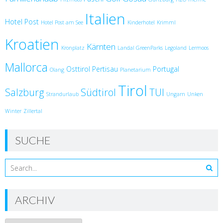
Italien
Hotel Post
Hotel Post am See
Kinderhotel
Krimml
Kroatien
Kärnten
Kronplatz
Landal GreenParks
Legoland
Lermoos
Mallorca
Osttirol
Pertisau
Portugal
Olang
Planetarium
Tirol
Salzburg
Südtirol
TUI
Strandurlaub
Ungarn
Unken
Winter
Zillertal
SUCHE
ARCHIV