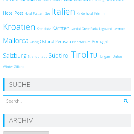
Italien
Hotel Post
Hotel Post am See
Kinderhotel
Krimml
Kroatien
Kärnten
Kronplatz
Landal GreenParks
Legoland
Lermoos
Mallorca
Osttirol
Pertisau
Portugal
Olang
Planetarium
Tirol
Salzburg
Südtirol
TUI
Strandurlaub
Ungarn
Unken
Winter
Zillertal
SUCHE
ARCHIV