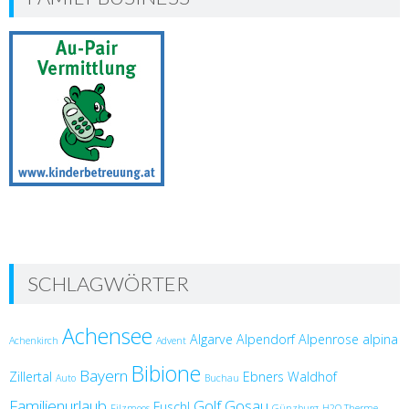
SCHLAGWÖRTER
Achensee
Algarve
Alpendorf
Alpenrose
alpina
Achenkirch
Advent
Bibione
Bayern
Zillertal
Ebners Waldhof
Auto
Buchau
Familienurlaub
Golf
Gosau
Fuschl
Filzmoos
Günzburg
H2O Therme